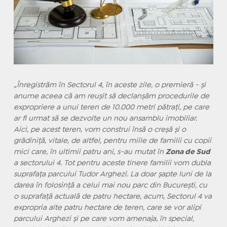
„Înregistrăm în Sectorul 4, în aceste zile, o premieră - și
anume aceea că am reușit să declanșăm procedurile de
expropriere a unui teren de 10.000 metri pătrați, pe care
ar fi urmat să se dezvolte un nou ansamblu imobiliar.
Aici, pe acest teren, vom construi însă o creșă și o
grădiniță, vitale, de altfel, pentru miile de familii cu copii
mici care, în ultimii patru ani, s-au mutat în
Zona
de Sud
a sectorului 4. Tot pentru aceste
tinere
familii vom
dubla
suprafața parcului Tudor Arghezi.
La
doar șapte luni de
la
darea în folosință a celui
mai
nou parc din București, cu
o suprafață actuală de patru hectare, acum, Sectorul 4
va
expropria alte patru hectare de teren, care se vor alipi
parcului Arghezi și pe care vom
amenaja
, în special,