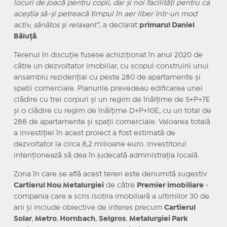
locuri de joacă pentru copii, dar și noi facilități pentru
ca
aceștia să-și petreacă timpul în aer liber într-un mod
activ, sănătos și relaxant”
, a declarat
primarul Daniel
Băluță
.
Terenul în
discuție
fusese
achiziționat
în
anul 2020 de
către
un dezvoltator imobiliar, cu scopul construirii unui
ansamblu rezidențial cu
peste
280 de apartamente
și
spatii
comerciale. Planurile prevedeau edificarea unei
clădire cu trei corpuri
și
un regim de înălțime de S+P+7E
și
o clădire cu regim de înălțime D+P+10E, cu un total de
288 de apartamente și spații comerciale. Valoarea totală
a investiției în acest proiect a fost estimată de
dezvoltator
la
circa
8,2 milioane euro. Investitorul
intenționează
să dea în judecată administrația locală.
Zona
în
care se
află
acest teren este
denumită
sugestiv
Cartierul Nou Metalurgiei
de
către
Premier imobiliare
-
compania care a scris isotira
imobiliară
a ultimilor 30 de
ani
și
include obiective de interes precum
Cartierul
Solar
,
Metro
,
Hornbach
,
Selgros
,
Metalurgiei Park