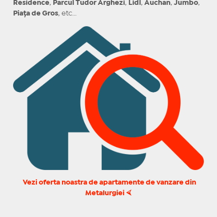
Residence
,
Parcul Tudor Arghezi
,
Lidl
,
Auchan
,
Jumbo
,
Piața
de
Gros
, etc...
Vezi oferta noastra de apartamente de vanzare din
Metalurgiei ⮘