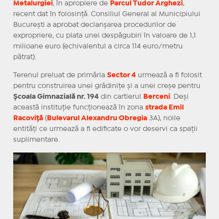
Metalurgiei
,
în
apropiere de
Parcul Tudor Arghezi
,
recent dat
în
folosință
. Consiliul General
al
Municipiului
București a aprobat declanșarea procedurilor de
expropriere, cu
plata
unei despăgubiri în valoare de 1,1
milioane euro (echivalentul a
circa
114 euro/metru
pătrat).
Terenul preluat de primăria
Sector 4
urmează a fi folosit
pentru construirea unei grădinițe și a unei creșe pentru
Școala Gimnazială nr. 194
din cartierul
Berceni
.
Deși
această
instituție
funcționează
în
zona
strada
Emil
Racoviță
(
Bulevarul Alexandru Obregia
3A), noile
entități
ce
urmează
a fi edificate o vor deservi
ca
spații
suplimentare.