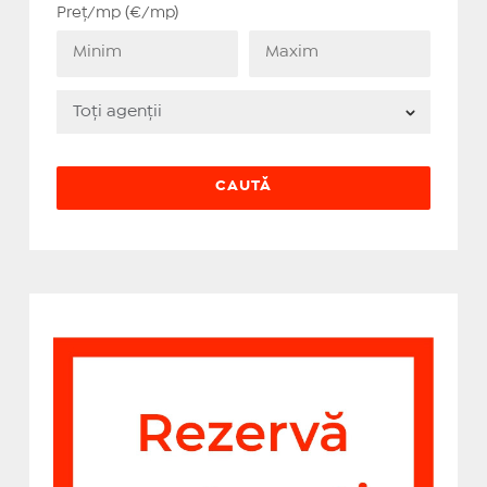
Preț/mp (€/mp)