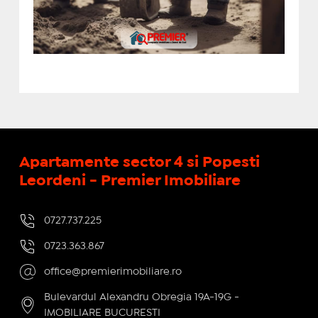
Apartamente sector 4 si Popesti
Leordeni - Premier Imobiliare
0727.737.225
0723.363.867
office@premierimobiliare.ro
Bulevardul Alexandru Obregia 19A-19G -
IMOBILIARE BUCURESTI