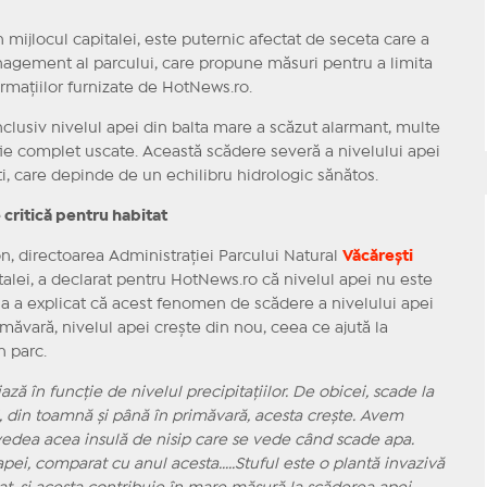
n mijlocul capitalei, este puternic afectat de seceta care a
anagement al parcului, care propune măsuri pentru a limita
ormațiilor furnizate de HotNews.ro.
nclusiv nivelul apei din balta mare a scăzut alarmant, multe
, fie complet uscate. Această scădere severă a nivelului apei
ti, care depinde de un echilibru hidrologic sănătos.
 critică pentru habitat
ion, directoarea Administrației Parcului Natural
Văcărești
italei, a declarat pentru HotNews.ro că nivelul apei nu este
. Ea a explicat că acest fenomen de scădere a nivelului apei
măvară, nivelul apei crește din nou, ceea ce ajută la
n parc.
ază în funcție de nivelul precipitațiilor. De obicei, scade la
i, din toamnă și până în primăvară, acesta crește. Avem
 vedea acea insulă de nisip care se vede când scade apa.
pei, comparat cu anul acesta.....Stuful este o plantă invazivă