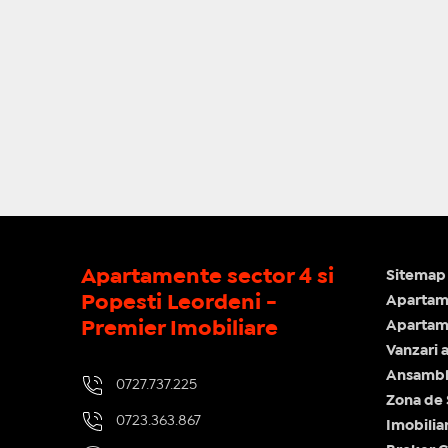
Apartamente sector 4 si
Sitemap 
Popesti Leordeni -
Apartam
Premier Imobiliare
Apartame
Vanzari 
Ansamblu
0727.737.225
Zona de
0723.363.867
Imobilia