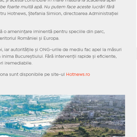
tat, și acesta contribuie în mare măsură la scăderea apei
be foarte multă apă. Nu putem face aceste lucrări fără
tru Hotnews, Ștefania Simion, directoarea Administrației
tă o amenințare iminentă pentru speciile din parc,
ritoriul României și Europa.
, iar autoritățile și ONG-urile de mediu fac apel la măsuri
nima Bucureștiului. Fără intervenții rapide și eficiente,
eri iremediabile.
drona sunt disponibile pe site-ul
Hotnews.ro