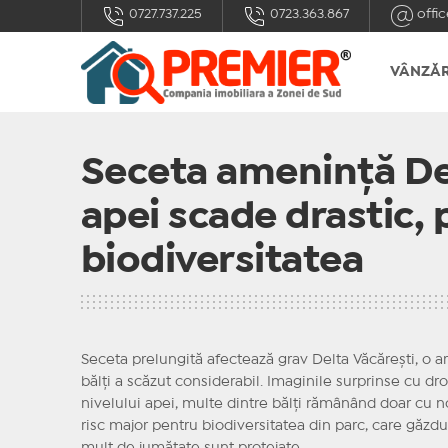
0727.737.225
0723.363.867
offic
VÂNZĂR
Seceta amenință Del
apei scade drastic, 
biodiversitatea
Seceta prelungită afectează grav Delta Văcărești, o ar
bălți a scăzut considerabil. Imaginile surprinse cu dro
nivelului apei, multe dintre bălți rămânând doar cu n
risc major pentru biodiversitatea din parc, care găzdu