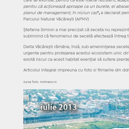
care se extinde, pentru că este foarte rezistent, adap
pentru că acționează aproape ca un burete, el absoar
planul de management, în niciun caz
",
a declarat pen
Parcului Natural Văcărești (APNV)
Ștefania Simion a mai precizat că seceta nu reprezin
subliniind că fenomenul de secetă afectează întreg te
Delta Văcărești rămâne, însă, sub amenințarea secetei
urgente pentru protejarea acestui ecosistem unic din i
există riscul ca acest habitat esențial să sufere pierd
Articolul integral impreuna cu foto si filmarile din d
Sursa foto: Hotnews.ro