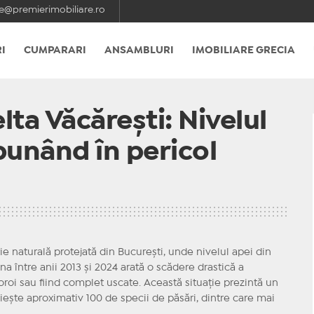
e@premierimobiliare.ro
I
CUMPARARI
ANSAMBLURI
IMOBILIARE GRECIA
ta Văcărești: Nivelul
punând în pericol
ie naturală protejată din București, unde nivelul apei din
na între anii 2013 și 2024 arată o scădere drastică a
oroi sau fiind complet uscate. Această situație prezintă un
iește aproximativ 100 de specii de păsări, dintre care mai