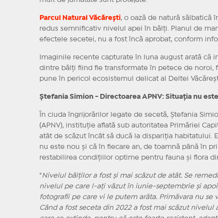
mult de jumătate sunt protejate.
Parcul Natural Văcărești
, o oază de natură sălbatică î
redus semnificativ nivelul apei în bălți. Planul de m
efectele secetei, nu a fost încă aprobat, conform inf
Imaginile recente capturate în luna august arată că i
dintre bălți fiind fie transformate în petece de noroi
pune în pericol ecosistemul delicat al Deltei Văcăreș
Ștefania Simion - Directoarea APNV: Situația nu este
În ciuda îngrijorărilor legate de secetă, Ștefania Sim
(APNV), instituție aflată sub autoritatea Primăriei Cap
atât de scăzut încât să ducă la dispariția habitatului
nu este nou și că în fiecare an, de toamnă până în pri
restabilirea condițiilor optime pentru fauna și flora di
"
Nivelul bălților a fost și mai scăzut de atât. Se remedi
nivelul pe care l-ați văzut în iunie-septembrie și apo
fotografii pe care vi le putem arăta. Primăvara nu se
Când a fost seceta din 2022 a fost mai scăzut nivelul a