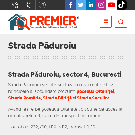
Strada Păduroiu
Strada Păduroiu,
sector 4, Bucuresti
Strada Păduroiu se intersectaza cu mai multe strazi
principale si secundare precum:
Şoseaua Olteniţei
,
Strada Pomârla
,
Strada Băltiță
si
Strada Secuilor
.
Avand iesire pe Şoseaua Olteniţei, dispune de acces la
urmatoarele mijloace de transport in comun:
- autobuz: 232, 610, N10, N112, tramvai: 1, 10.