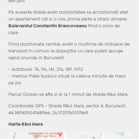
Berceni.
Pe aceasta strada aveti pozibilitatea sa achizitionati atat
un apartament cat si o vila, prima parte a strazii dinspre
Bulevardul Constantin Brancoveanu
fiind o zona de
case.
Fiind pozitionata central, aveti o multime de mijloace de
transport in comun la dispozitie cu care puteti ajunge
rapid oriunde in Bucuresti:
- autobuze: 76, 116, 141, 216, 381, N112
- metrou Piata Sudului situat la cateva minute de mers
pe jos
Parcul Giosan se afla si el la 1 minut de strada Râul Mara.
Coordonate GPS - Strada Râul Mara, sector 4, Bucuresti:
44.38540924548966, 26.11125761057469
Harta Râul Mara