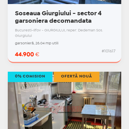
Soseaua Giurgiului - sector 4
garsoniera decomandata
Bucuresti-Ilfov - GIURGIULUI, reper: Dedeman Sos.
Giurgiului
garsonieră, 26.04 mp utili
#101617
44.900
€
0% COMISION
OFERTĂ NOUĂ