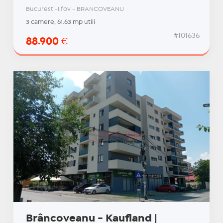
Bucuresti-Ilfov - BRANCOVEANU
3 camere, 61.63 mp utili
#101636
88.900
€
Brâncoveanu - Kaufland |