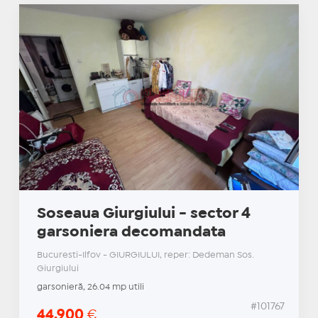
Soseaua Giurgiului - sector 4
garsoniera decomandata
Bucuresti-Ilfov - GIURGIULUI, reper: Dedeman Sos.
Giurgiului
garsonieră, 26.04 mp utili
#101767
44.900
€