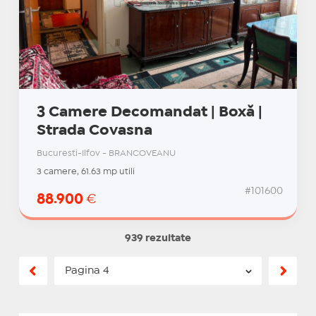
3 Camere Decomandat | Boxă |
Strada Covasna
Bucuresti-Ilfov - BRANCOVEANU
3 camere, 61.63 mp utili
#101600
88.900
€
939 rezultate