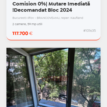
Comision 0%| Mutare Imediată
!Decomandat Bloc 2024
Bucuresti-Ilfov - BRANCOVEANU, reper: Kaufland
2 camere, 59 mp utili
#101635
117.700
€