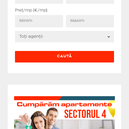
Preț/mp (€/mp)