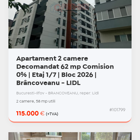
Apartament 2 camere
Decomandat 62 mp Comision
0% | Etaj 1/7 | Bloc 2026 |
Brâncoveanu - LIDL
Bucuresti-Ilfov - BRANCOVEANU, reper: Lidl
2 camere, 58 mp utili
#101799
115.000
€
(+TVA)