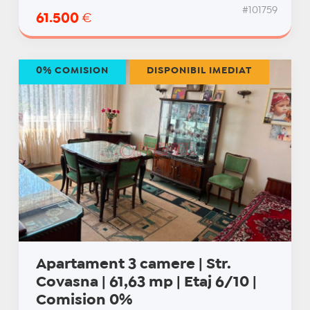
#101759
61.500
€
0% COMISION
DISPONIBIL IMEDIAT
Apartament 3 camere | Str.
Covasna | 61,63 mp | Etaj 6/10 |
Comision 0%