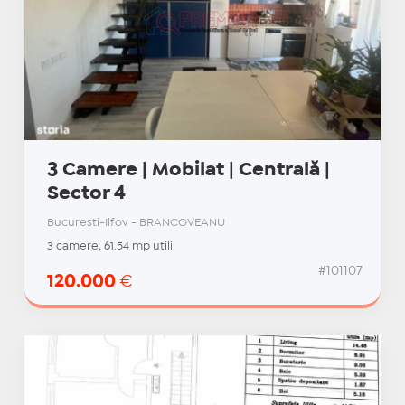
3 Camere | Mobilat | Centrală |
Sector 4
Bucuresti-Ilfov - BRANCOVEANU
3 camere, 61.54 mp utili
#101107
120.000
€