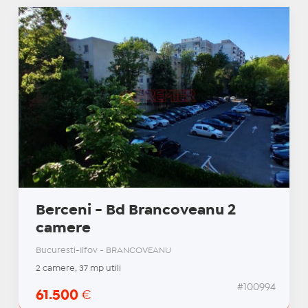
Berceni - Bd Brancoveanu 2
camere
Bucuresti-Ilfov - BRANCOVEANU
2 camere, 37 mp utili
#100994
61.500
€