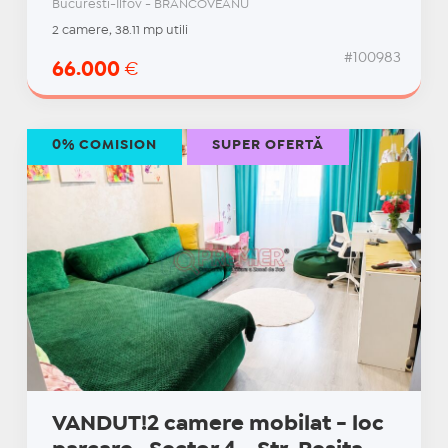
Bucuresti-Ilfov - BRANCOVEANU
2 camere, 38.11 mp utili
#100983
66.000
€
0% COMISION
SUPER OFERTĂ
VANDUT!2 camere mobilat - loc