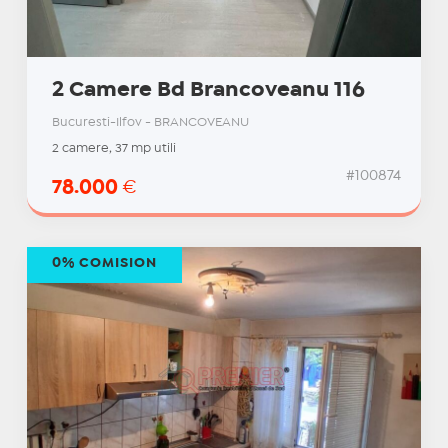
2 Camere Bd Brancoveanu 116
Bucuresti-Ilfov - BRANCOVEANU
2 camere, 37 mp utili
#100874
78.000
€
0% COMISION