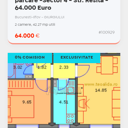
parcare -Sector 4 - Str. Resita -
64.000 Euro
Bucuresti-Ilfov - GIURGIULUI
2 camere, 42.27 mp utili
#100929
64.000
€
0% COMISION
EXCLUSIVITATE