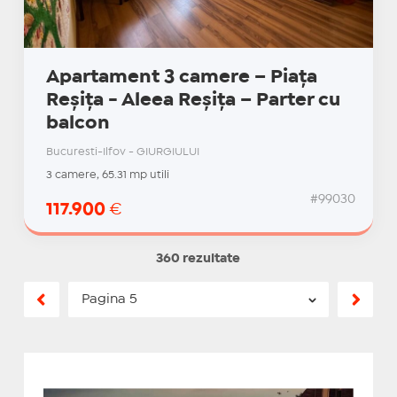
Apartament 3 camere – Piața
Reșița - Aleea Reșița – Parter cu
balcon
Bucuresti-Ilfov - GIURGIULUI
3 camere, 65.31 mp utili
#99030
117.900
€
360 rezultate