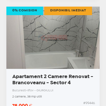
0% COMISION
DISPONIBIL IMEDIAT
Apartament 2 Camere Renovat -
Brancoveanu - Sector 4
Bucuresti-Ilfov - GIURGIULUI
2 camere, 38 mp utili
#99446
75.000
€