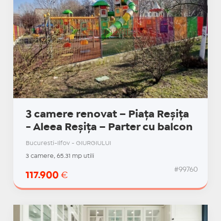
3 camere renovat – Piața Reșița
- Aleea Reșița – Parter cu balcon
Bucuresti-Ilfov - GIURGIULUI
3 camere, 65.31 mp utili
#99760
117.900
€