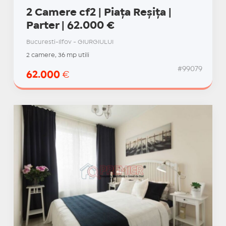
2 Camere cf2 | Piața Reșița |
Parter | 62.000 €
Bucuresti-Ilfov - GIURGIULUI
2 camere, 36 mp utili
#99079
62.000
€