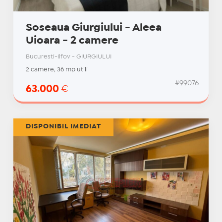
Soseaua Giurgiului - Aleea
Uioara - 2 camere
Bucuresti-Ilfov - GIURGIULUI
2 camere, 36 mp utili
#99076
63.000
€
DISPONIBIL IMEDIAT