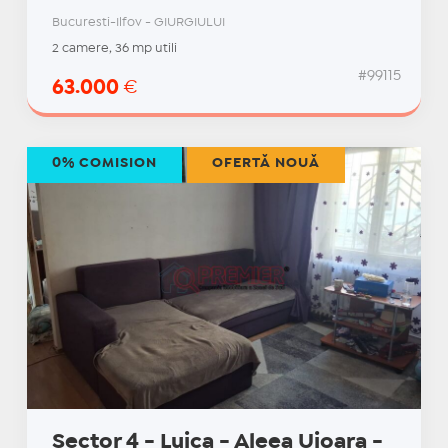
Bucuresti-Ilfov - GIURGIULUI
2 camere, 36 mp utili
#99115
63.000
€
0% COMISION
OFERTĂ NOUĂ
Sector 4 - Luica - Aleea Uioara -