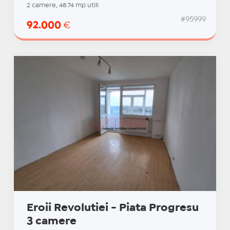
2 camere, 48.74 mp utili
#95999
92.000
€
Eroii Revolutiei - Piata Progresu
3 camere