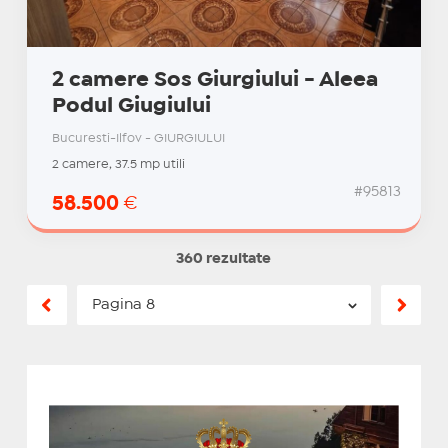
2 camere Sos Giurgiului - Aleea
Podul Giugiului
Bucuresti-Ilfov - GIURGIULUI
2 camere, 37.5 mp utili
#95813
58.500
€
360 rezultate