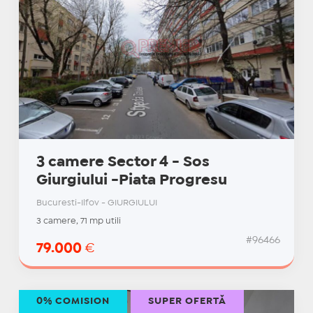
3 camere Sector 4 - Sos
Giurgiului -Piata Progresu
Bucuresti-Ilfov - GIURGIULUI
3 camere, 71 mp utili
#96466
79.000
€
0% COMISION
SUPER OFERTĂ