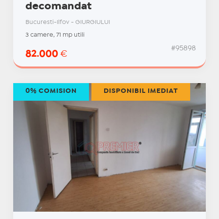
decomandat
Bucuresti-Ilfov - GIURGIULUI
3 camere, 71 mp utili
#95898
82.000
€
0% COMISION
DISPONIBIL IMEDIAT