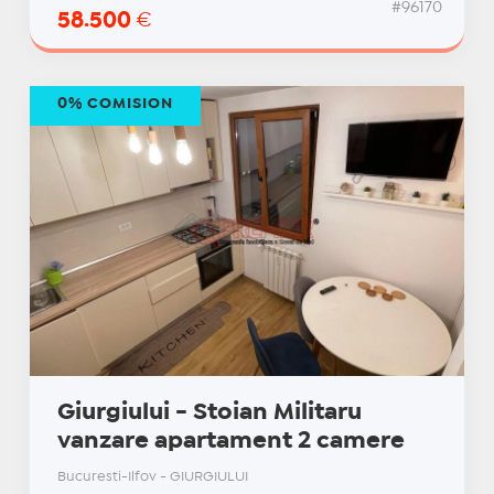
#96170
58.500
€
0% COMISION
Giurgiului - Stoian Militaru
vanzare apartament 2 camere
Bucuresti-Ilfov - GIURGIULUI