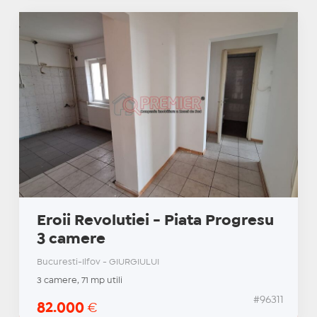
Eroii Revolutiei - Piata Progresu
3 camere
Bucuresti-Ilfov - GIURGIULUI
3 camere, 71 mp utili
#96311
82.000
€