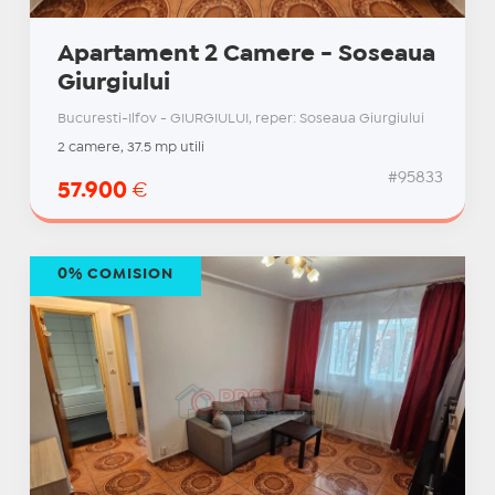
Apartament 2 Camere - Soseaua
Giurgiului
Bucuresti-Ilfov - GIURGIULUI, reper: Soseaua Giurgiului
2 camere, 37.5 mp utili
#95833
57.900
€
0% COMISION