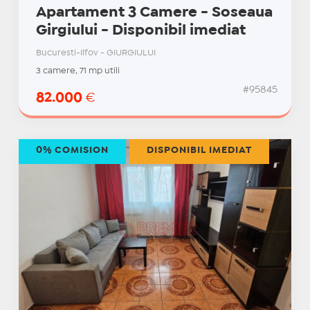
Apartament 3 Camere - Soseaua
Girgiului - Disponibil imediat
Bucuresti-Ilfov - GIURGIULUI
3 camere, 71 mp utili
#95845
82.000
€
0% COMISION
DISPONIBIL IMEDIAT