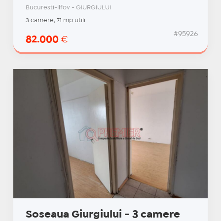
Bucuresti-Ilfov - GIURGIULUI
3 camere, 71 mp utili
#95926
82.000
€
Soseaua Giurgiului - 3 camere