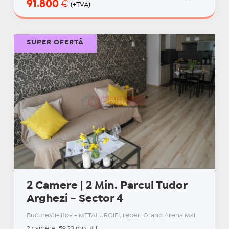
91.800
€
(+TVA)
SUPER OFERTĂ
2 Camere | 2 Min. Parcul Tudor
Arghezi - Sector 4
Bucuresti-Ilfov - METALURGIEI, reper: Grand Arena Mall
2 camere, 59.23 mp utili