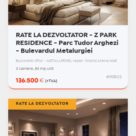
RATE LA DEZVOLTATOR - Z PARK
RESIDENCE - Parc Tudor Arghezi
- Bulevardul Metalurgiei
Bucuresti-Ilfov - METALURGIEI, reper: Grand Arena Mall
3 camere, 83 mp utili
#99803
136.500
€
(+TVA)
RATE LA DEZVOLTATOR