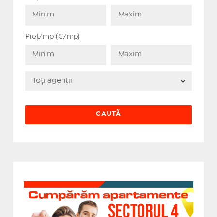
Preț/mp (€/mp)