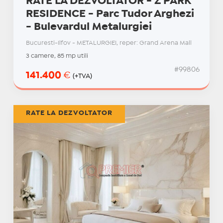
RATE LA DEZVOLTATOR - Z PARK
RESIDENCE - Parc Tudor Arghezi
- Bulevardul Metalurgiei
Bucuresti-Ilfov - METALURGIEI, reper: Grand Arena Mall
3 camere, 85 mp utili
#99806
141.400
€
(+TVA)
RATE LA DEZVOLTATOR