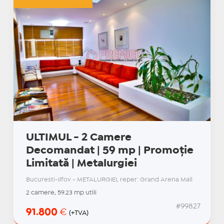
ULTIMUL - 2 Camere
Decomandat | 59 mp | Promoție
Limitată | Metalurgiei
Bucuresti-Ilfov - METALURGIEI, reper: Grand Arena Mall
2 camere, 59.23 mp utili
#99827
91.800
€
(+TVA)