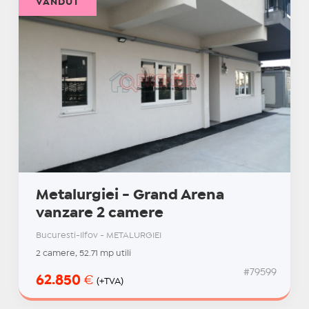
VÂNDUT
Metalurgiei - Grand Arena
vanzare 2 camere
Bucuresti-Ilfov - METALURGIEI
2 camere, 52.71 mp utili
#79599
62.850
€
(+TVA)