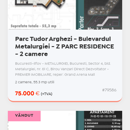
Parc Tudor Arghezi - Bulevardul
Metalurgiei - Z PARC RESIDENCE
- 2 camere
Bucuresti-Ilfov - METALURGIEI, Bucuresti, Sector 4, bld.
Metalurgiei, nr. 61 C, Birou Vanzari Direct Dezvoltator -
PREMIER IMOBILIARE, reper: Grand Arena Mall
2 camere, 55.3 mp utili
#79586
75.000
€
(+TVA)
VÂNDUT