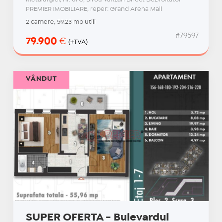
PREMIER IMOBILIARE, reper: Grand Arena Mall
2 camere, 59.23 mp utili
#79597
79.900
€
(+TVA)
VÂNDUT
SUPER OFERTA - Bulevardul