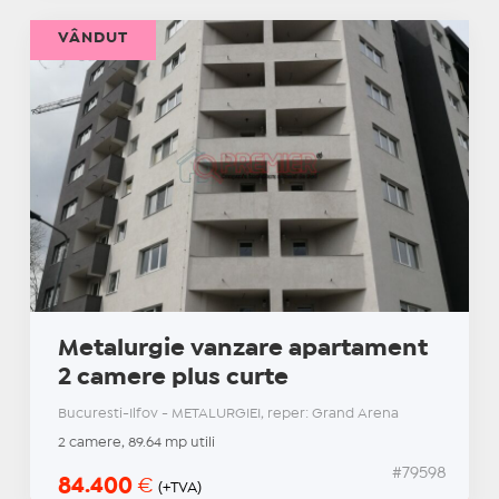
VÂNDUT
Metalurgie vanzare apartament
2 camere plus curte
Bucuresti-Ilfov - METALURGIEI, reper: Grand Arena
2 camere, 89.64 mp utili
#79598
84.400
€
(+TVA)