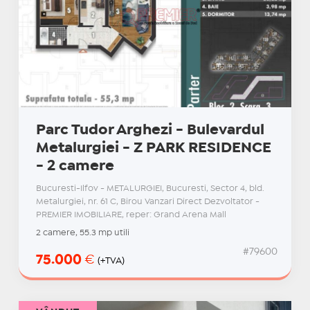
Parc Tudor Arghezi - Bulevardul
Metalurgiei - Z PARK RESIDENCE
- 2 camere
Bucuresti-Ilfov - METALURGIEI, Bucuresti, Sector 4, bld.
Metalurgiei, nr. 61 C, Birou Vanzari Direct Dezvoltator -
PREMIER IMOBILIARE, reper: Grand Arena Mall
2 camere, 55.3 mp utili
#79600
75.000
€
(+TVA)