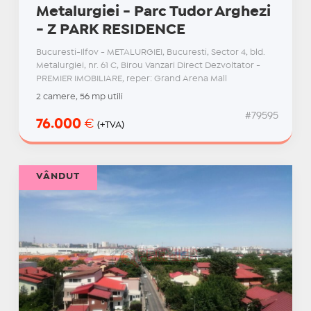
Metalurgiei - Parc Tudor Arghezi
- Z PARK RESIDENCE
Bucuresti-Ilfov - METALURGIEI, Bucuresti, Sector 4, bld.
Metalurgiei, nr. 61 C, Birou Vanzari Direct Dezvoltator -
PREMIER IMOBILIARE, reper: Grand Arena Mall
2 camere, 56 mp utili
#79595
76.000
€
(+TVA)
VÂNDUT