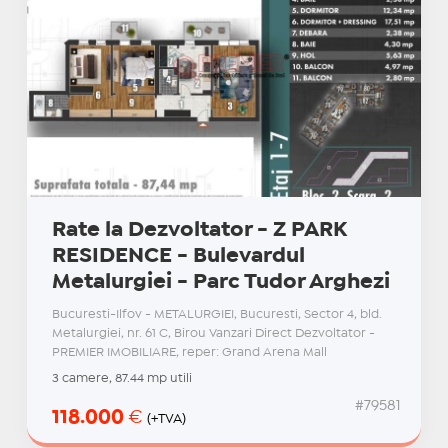
Rate la Dezvoltator - Z PARK
RESIDENCE - Bulevardul
Metalurgiei - Parc Tudor Arghezi
Bucuresti-Ilfov - METALURGIEI, Bucuresti, Sector 4, bld.
Metalurgiei, nr. 61 C, Birou Vanzari Direct Dezvoltator -
PREMIER IMOBILIARE, reper: Grand Arena Mall
3 camere, 87.44 mp utili
#79581
118.000
€
(+TVA)