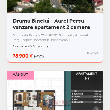
Drumu Binelui - Aurel Persu
vanzare apartament 2 camere
Bucuresti-Ilfov - METALURGIEI, Bucuresti, str. Aurel
Perşu, reper: Constantin Brancoveanu
2 camere, 60.86 mp utili
#79594
78.900
€
(+TVA)
VÂNDUT