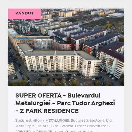
VÂNDUT
SUPER OFERTA - Bulevardul
Metalurgiei - Parc Tudor Arghezi
- Z PARK RESIDENCE
Bucuresti-Ilfov - METALURGIEI, Bucuresti, Sector 4, bld.
Metalurgiei, nr. 61 C, Birou Vanzari Direct Dezvoltator -
PREMIER IMOBILIARE, reper: Grand Arena Mall