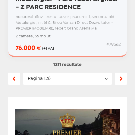
- Z PARC RESIDENCE
Bucuresti-Ilfov - METALURGIEI, Bucuresti, Sector 4, bld.
Metalurgiei, nr. 61 C, Birou Vanzari Direct Dezvoltator -
PREMIER IMOBILIARE, reper: Grand Arena Mall
2 camere, 56 mp utili
#79562
76.000
€
(+TVA)
1311 rezultate