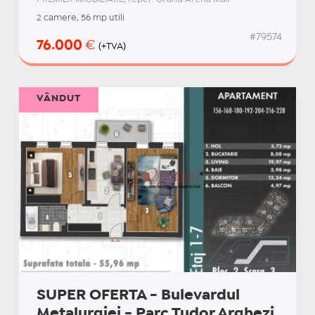
2 camere, 56 mp utili
#79574
76.000
€
(+TVA)
VÂNDUT
SUPER OFERTA - Bulevardul
Metalurgiei - Parc Tudor Arghezi