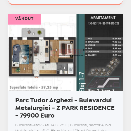
VÂNDUT
Parc Tudor Arghezi - Bulevardul
Metalurgiei - Z PARK RESIDENCE
- 79900 Euro
Bucuresti-Ilfov - METALURGIEI, Bucuresti, Sector 4, bld.
Metalurgiei, nr. 61 C, Birou Vanzari Direct Dezvoltator -