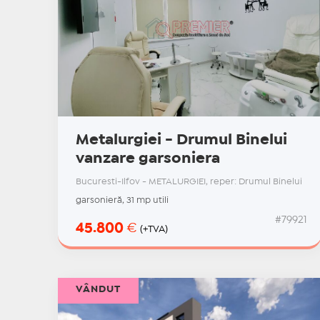
Metalurgiei - Drumul Binelui
vanzare garsoniera
Bucuresti-Ilfov - METALURGIEI, reper: Drumul Binelui
garsonieră, 31 mp utili
#79921
45.800
€
(+TVA)
VÂNDUT