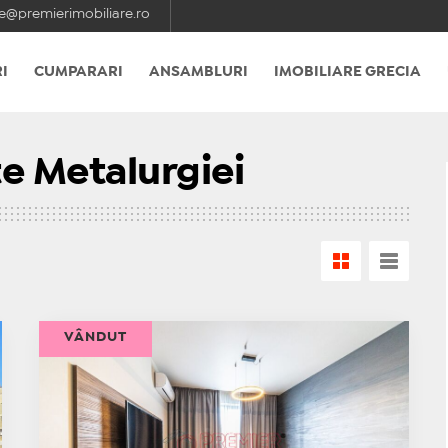
e@premierimobiliare.ro
I
CUMPARARI
ANSAMBLURI
IMOBILIARE GRECIA
e Metalurgiei
VÂNDUT