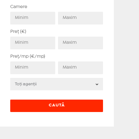
Camere
Preț (€)
Preț/mp (€/mp)