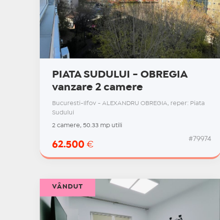
PIATA SUDULUI - OBREGIA
vanzare 2 camere
Bucuresti-Ilfov - ALEXANDRU OBREGIA, reper: Piata
Sudului
2 camere, 50.33 mp utili
#79974
62.500
€
VÂNDUT