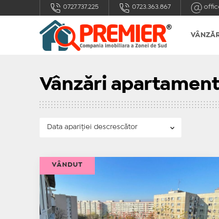
0727.737.225
0723.363.867
offic
VÂNZĂR
Vânzări apartament
VÂNDUT