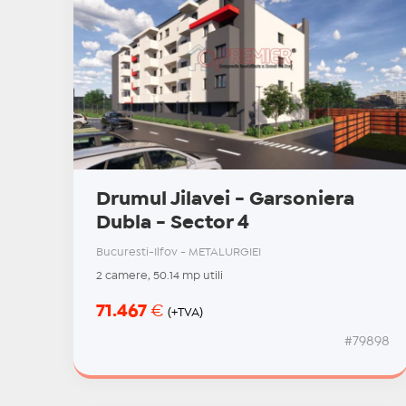
Drumul Jilavei - Garsoniera
Dubla - Sector 4
Bucuresti-Ilfov - METALURGIEI
2 camere, 50.14 mp utili
71.467
€
(+TVA)
#79898