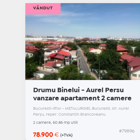
VÂNDUT
Drumu Binelui - Aurel Persu
vanzare apartament 2 camere
Bucuresti-Ilfov - METALURGIEI, Bucuresti, str. Aurel
Perşu, reper: Constantin Brancoveanu
2 camere, 60.86 mp utili
#79896
78.900
€
(+TVA)