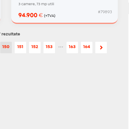
3 camere, 73 mp utili
#79893
94.900
€
(+TVA)
 rezultate
150
151
152
153
•••
163
164