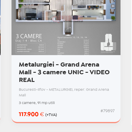
Metalurgiei - Grand Arena
Mall - 3 camere UNIC - VIDEO
REAL
Bucuresti-Ilfov - METALURGIEI, reper: Grand Arena
Mall
3 camere, 91 mp utili
#79897
117.900
€
(+TVA)