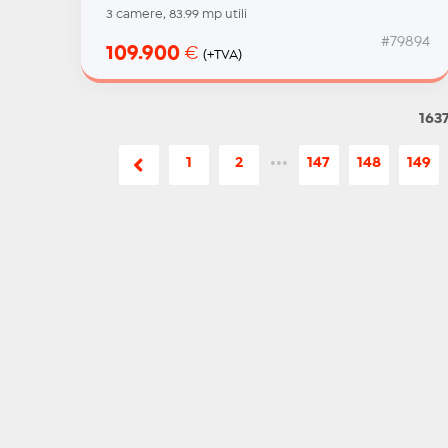
3 camere, 83.99 mp utili
#79894
109.900
€
(+TVA)
1637
1
2
•••
147
148
149