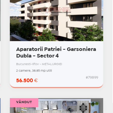
Aparatorii Patriei - Garsoniera
Dubla - Sector 4
Bucuresti-Ilfov - METALURGIEI
2 camere, 38.85 mp utili
#79899
56.500
€
VÂNDUT