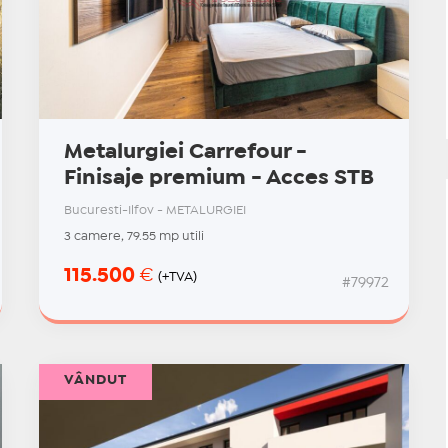
Metalurgiei Carrefour -
Finisaje premium - Acces STB
Bucuresti-Ilfov - METALURGIEI
3 camere, 79.55 mp utili
115.500
€
(+TVA)
#79972
VÂNDUT