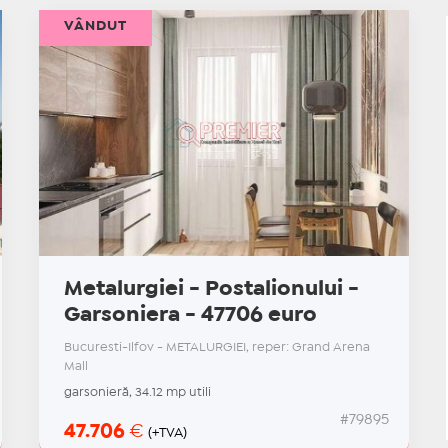
VÂNDUT
Metalurgiei - Postalionului -
Garsoniera - 47706 euro
Bucuresti-Ilfov - METALURGIEI, reper: Grand Arena
Mall
garsonieră, 34.12 mp utili
#79895
47.706
€
(+TVA)