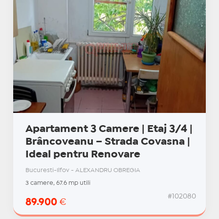
Apartament 3 Camere | Etaj 3/4 |
Brâncoveanu – Strada Covasna |
Ideal pentru Renovare
Bucuresti-Ilfov - ALEXANDRU OBREGIA
3 camere, 67.6 mp utili
#102080
89.900
€