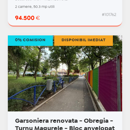
2 camere, 50.3 mp utili
#101762
94.500
€
0% COMISION
DISPONIBIL IMEDIAT
Garsoniera renovata - Obregia -
Turnu Magurele - Bloc anvelopat