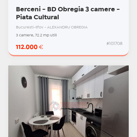
Berceni - BD Obregia 3 camere -
Piata Cultural
Bucuresti-Ilfov - ALEXANDRU OBREGIA
3 camere, 72.2 mp utili
#101708
112.000
€