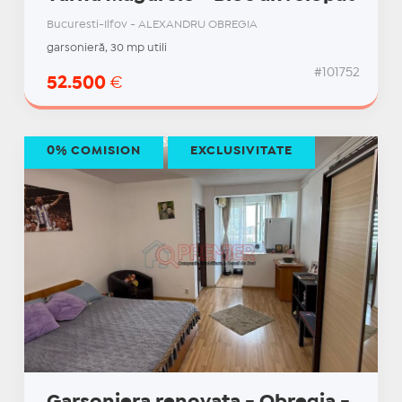
Bucuresti-Ilfov - ALEXANDRU OBREGIA
garsonieră, 30 mp utili
#101752
52.500
€
0% COMISION
EXCLUSIVITATE