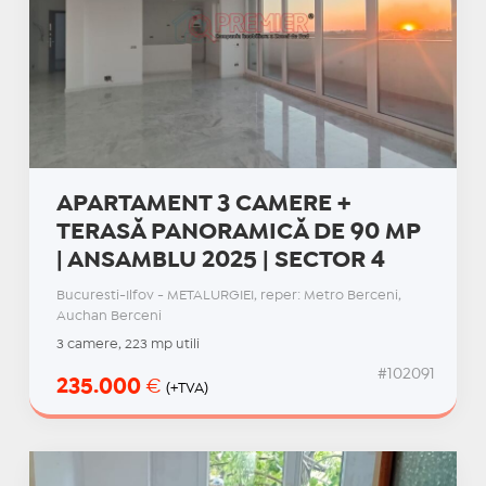
APARTAMENT 3 CAMERE +
TERASĂ PANORAMICĂ DE 90 MP
| ANSAMBLU 2025 | SECTOR 4
Bucuresti-Ilfov - METALURGIEI, reper: Metro Berceni,
Auchan Berceni
3 camere, 223 mp utili
#102091
235.000
€
(+TVA)