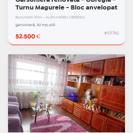
Garsoniera renovata - Obregia -
Turnu Magurele - Bloc anvelopat
Bucuresti-Ilfov - ALEXANDRU OBREGIA
garsonieră, 30 mp utili
#101742
52.500
€