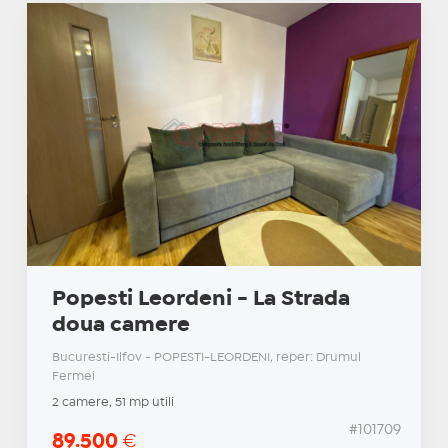
Popesti Leordeni - La Strada
doua camere
Bucuresti-Ilfov - POPESTI-LEORDENI, reper: Drumul
Fermei
2 camere, 51 mp utili
#101709
89.500
€