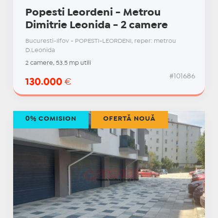
Popesti Leordeni - Metrou
Dimitrie Leonida - 2 camere
Bucuresti-Ilfov - POPESTI-LEORDENI, reper: metrou
D.Leonida
2 camere, 53.5 mp utili
#101686
130.000
€
0% COMISION
OFERTĂ NOUĂ