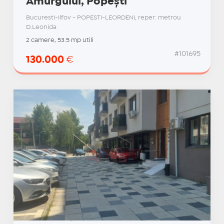
Amurgului, Popești
Bucuresti-Ilfov - POPESTI-LEORDENI, reper: metrou
D.Leonida
2 camere, 53.5 mp utili
#101695
130.000
€