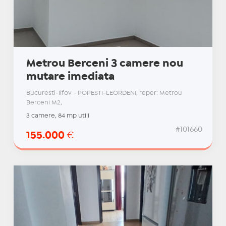
Metrou Berceni 3 camere nou
mutare imediata
Bucuresti-Ilfov - POPESTI-LEORDENI, reper: Metrou
Berceni M2,
3 camere, 84 mp utili
#101660
155.000
€