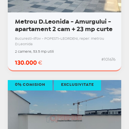
Metrou D.Leonida - Amurgului -
apartament 2 cam + 23 mp curte
Bucuresti-Ilfov - POPESTI-LEORDENI, reper: metrou
D.Leonida
2 camere, 53.5 mp utili
#101676
130.000
€
0% COMISION
EXCLUSIVITATE