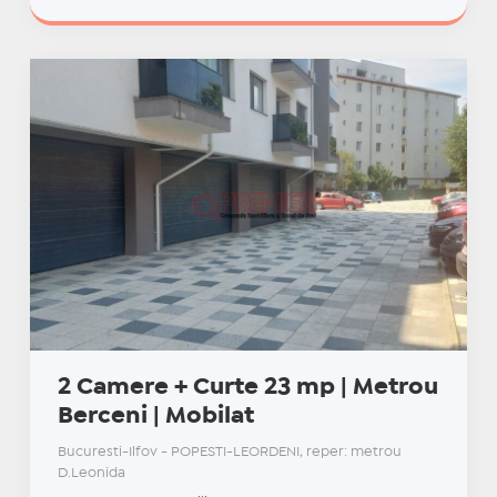
2 Camere + Curte 23 mp | Metrou
Berceni | Mobilat
Bucuresti-Ilfov - POPESTI-LEORDENI, reper: metrou
D.Leonida