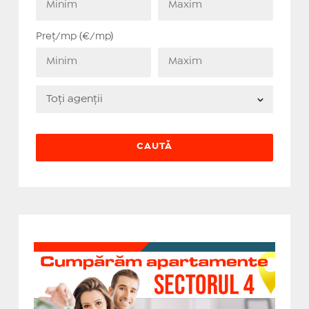
Preț/mp (€/mp)