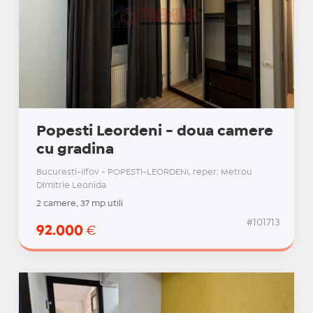
Popesti Leordeni - doua camere
cu gradina
Bucuresti-Ilfov - POPESTI-LEORDENI, reper: Metrou
Dimitrie Leonida
2 camere, 37 mp utili
#101713
92.000
€