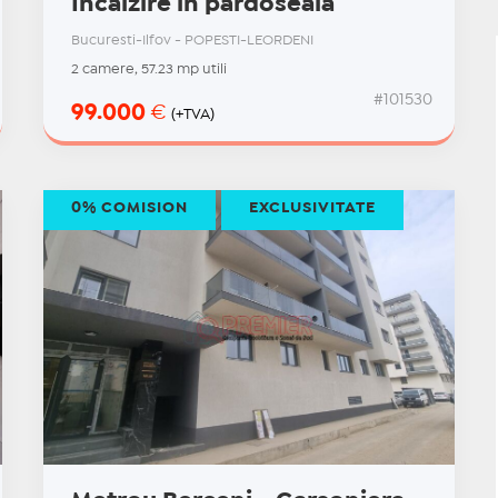
Incalzire in pardoseala
Bucuresti-Ilfov - POPESTI-LEORDENI
2 camere, 57.23 mp utili
#101530
99.000
€
(+TVA)
0% COMISION
EXCLUSIVITATE