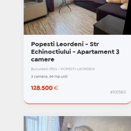
Popesti Leordeni - Str
Echinoctiului - Apartament 3
camere
Bucuresti-Ilfov - POPESTI-LEORDENI
3 camere, 69 mp utili
128.500
€
#101583