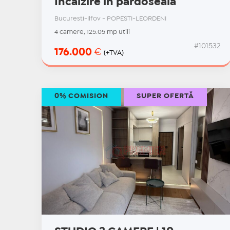
Incalzire in pardoseala
Bucuresti-Ilfov - POPESTI-LEORDENI
4 camere, 125.05 mp utili
#101532
176.000
€
(+TVA)
0% COMISION
SUPER OFERTĂ