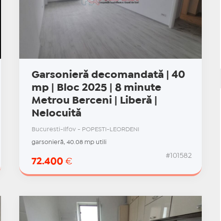
Garsonieră decomandată | 40
mp | Bloc 2025 | 8 minute
Metrou Berceni | Liberă |
Nelocuită
Bucuresti-Ilfov - POPESTI-LEORDENI
garsonieră, 40.08 mp utili
#101582
72.400
€