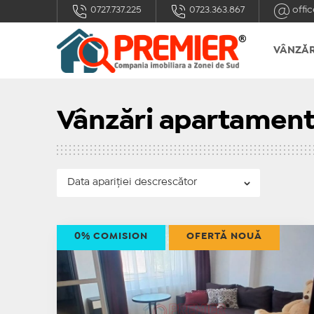
0727.737.225
0723.363.867
offic
VÂNZĂR
Vânzări apartament
0% COMISION
OFERTĂ NOUĂ