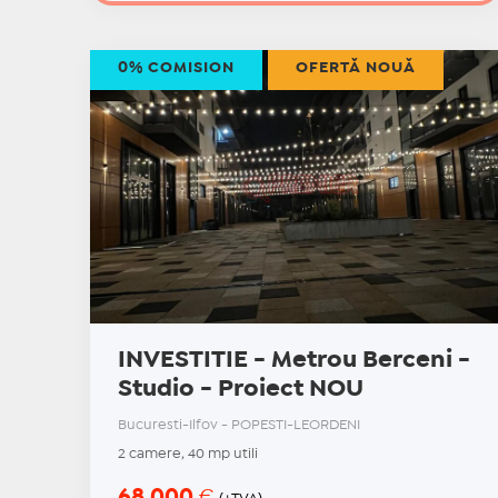
0% COMISION
OFERTĂ NOUĂ
INVESTITIE - Metrou Berceni -
Studio - Proiect NOU
Bucuresti-Ilfov - POPESTI-LEORDENI
2 camere, 40 mp utili
68.000
€