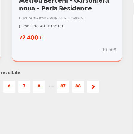
Metrou Berceni - Garsoniera
noua - Perla Residence
Bucuresti-Ilfov - POPESTI-LEORDENI
garsonieră, 40.08 mp utili
72.400
€
#101508
 rezultate
6
7
8
•••
87
88