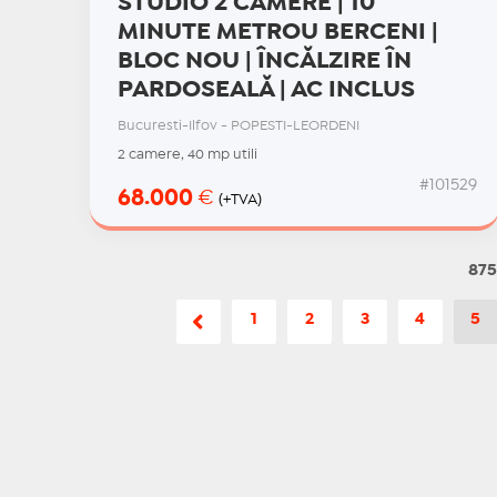
STUDIO 2 CAMERE | 10
MINUTE METROU BERCENI |
BLOC NOU | ÎNCĂLZIRE ÎN
PARDOSEALĂ | AC INCLUS
Bucuresti-Ilfov - POPESTI-LEORDENI
2 camere, 40 mp utili
#101529
68.000
€
(+TVA)
875
1
2
3
4
5