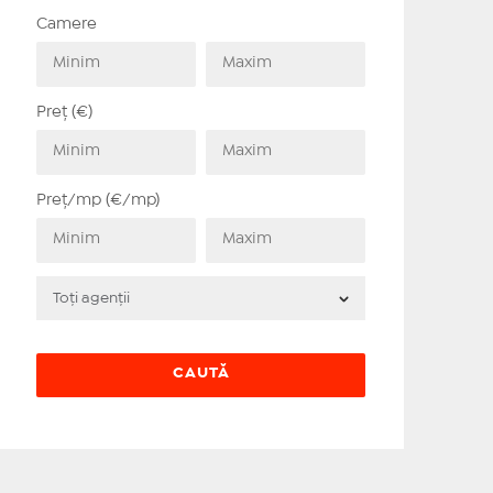
Camere
Preț (€)
Preț/mp (€/mp)