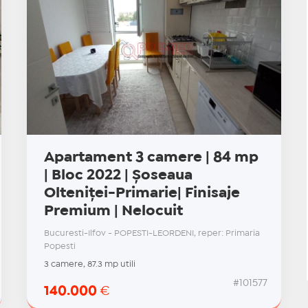
Apartament 3 camere | 84 mp
| Bloc 2022 | Șoseaua
Olteniței-Primarie| Finisaje
Premium | Nelocuit
Bucuresti-Ilfov - POPESTI-LEORDENI, reper: Primaria
Popesti
3 camere, 87.3 mp utili
#101577
140.000
€