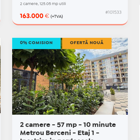
2 camere, 125.05 mp utili
#101533
163.000
€
(+TVA)
0% COMISION
OFERTĂ NOUĂ
2 camere - 57 mp - 10 minute
Metrou Berceni - Etaj 1 -