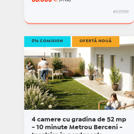
(+TVA)
#101559
0% COMISION
OFERTĂ NOUĂ
4 camere cu gradina de 52 mp
- 10 minute Metrou Berceni -