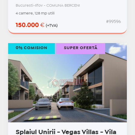
Bucuresti-Ilfov - COMUNA BERCENI
4 camere, 128 mp utili
#99596
150.000
€
(+TVA)
0% COMISION
SUPER OFERTĂ
Splaiul Unirii - Vegas Villas - Vila