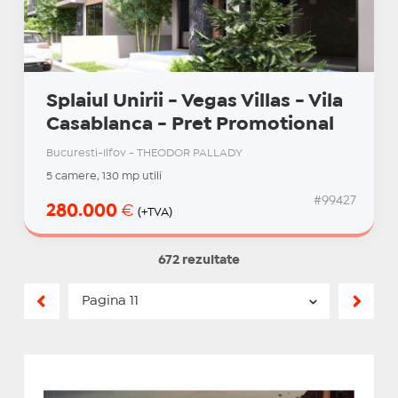
Splaiul Unirii - Vegas Villas - Vila
Casablanca - Pret Promotional
Bucuresti-Ilfov - THEODOR PALLADY
5 camere, 130 mp utili
#99427
280.000
€
(+TVA)
672 rezultate