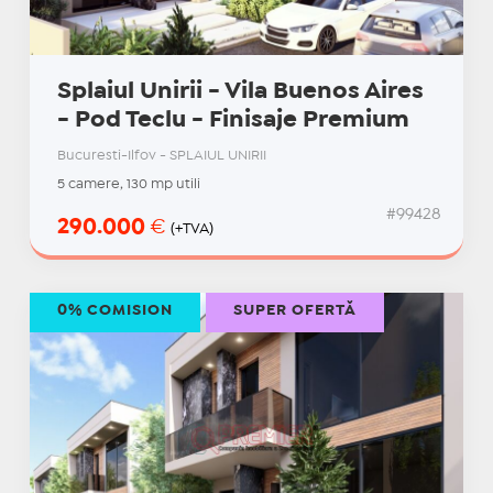
Splaiul Unirii - Vila Buenos Aires
- Pod Teclu - Finisaje Premium
Bucuresti-Ilfov - SPLAIUL UNIRII
5 camere, 130 mp utili
#99428
290.000
€
(+TVA)
0% COMISION
SUPER OFERTĂ