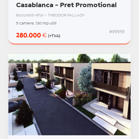
Casablanca - Pret Promotional
Bucuresti-Ilfov - THEODOR PALLADY
5 camere, 130 mp utili
#99559
280.000
€
(+TVA)