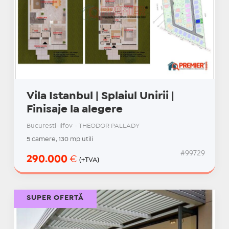
Vila Istanbul | Splaiul Unirii |
Finisaje la alegere
Bucuresti-Ilfov - THEODOR PALLADY
5 camere, 130 mp utili
#99729
290.000
€
(+TVA)
SUPER OFERTĂ