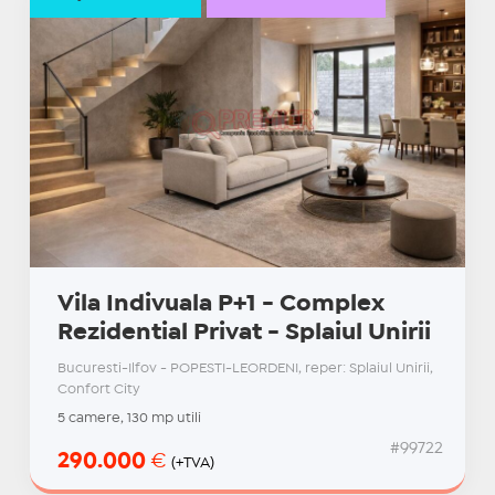
Vila Indivuala P+1 - Complex
Rezidential Privat - Splaiul Unirii
Bucuresti-Ilfov - POPESTI-LEORDENI, reper: Splaiul Unirii,
Confort City
5 camere, 130 mp utili
#99722
290.000
€
(+TVA)