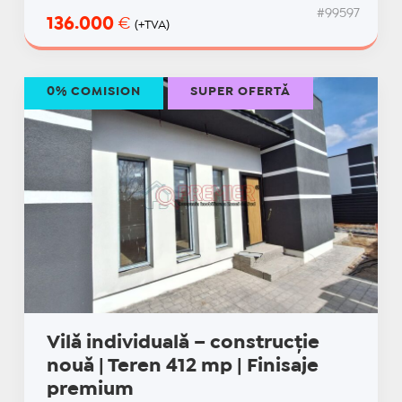
#99597
136.000
€
(+TVA)
0% COMISION
SUPER OFERTĂ
Vilă individuală – construcție
nouă | Teren 412 mp | Finisaje
premium