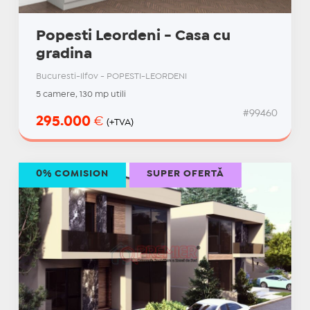
Popesti Leordeni - Casa cu
gradina
Bucuresti-Ilfov - POPESTI-LEORDENI
5 camere, 130 mp utili
#99460
295.000
€
(+TVA)
0% COMISION
SUPER OFERTĂ