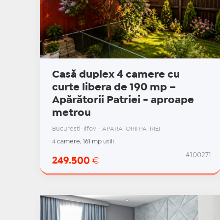
Casă duplex 4 camere cu
curte libera de 190 mp –
Apărătorii Patriei - aproape
metrou
Bucuresti-Ilfov - APARATORII PATRIEI
4 camere, 161 mp utili
#100271
249.500
€