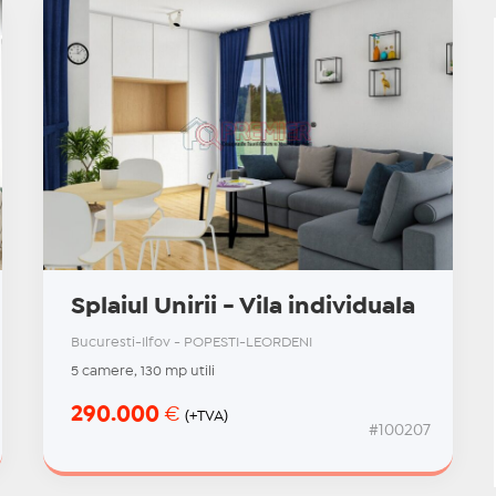
Splaiul Unirii - Vila individuala
Bucuresti-Ilfov - POPESTI-LEORDENI
5 camere, 130 mp utili
290.000
€
(+TVA)
#100207