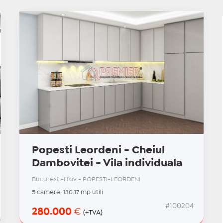
Popesti Leordeni - Cheiul
Dambovitei - Vila individuala
Bucuresti-Ilfov - POPESTI-LEORDENI
5 camere, 130.17 mp utili
#100204
280.000
€
(+TVA)