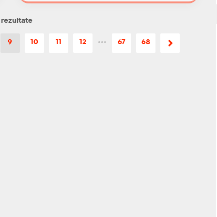
 rezultate
9
10
11
12
•••
67
68