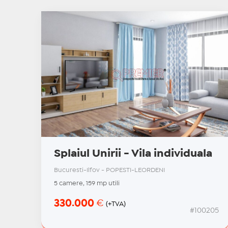
Splaiul Unirii - Vila individuala
Bucuresti-Ilfov - POPESTI-LEORDENI
5 camere, 159 mp utili
330.000
€
(+TVA)
#100205