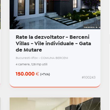
Rate la dezvoltator - Berceni
Villas - Vile individuale - Gata
de Mutare
Bucuresti-Ilfov - COMUNA BERCENI
4 camere, 128 mp utili
150.000
€
(+TVA)
#100243