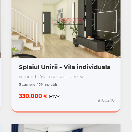
Splaiul Unirii - Vila individuala
Bucuresti-Ilfov - POPESTI-LEORDENI
5 camere, 159 mp utili
330.000
€
(+TVA)
#100240