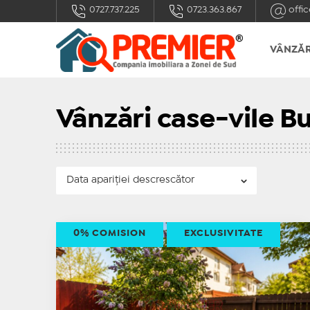
0727.737.225
0723.363.867
offic
VÂNZĂR
Vânzări case-vile Bu
0% COMISION
EXCLUSIVITATE