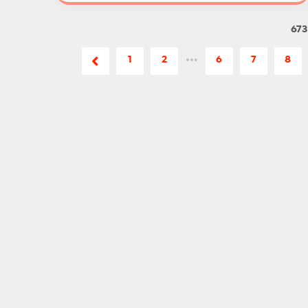
673
1
2
•••
6
7
8