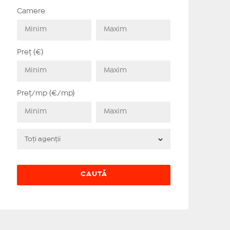
Camere
Preț (€)
Preț/mp (€/mp)