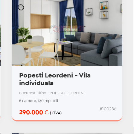
Popesti Leordeni - Vila
individuala
Bucuresti-Ilfov - POPESTI-LEORDENI
5 camere, 130 mp utili
#100236
290.000
€
(+TVA)