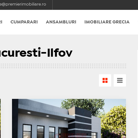
e@premierimobiliare.ro
I
CUMPARARI
ANSAMBLURI
IMOBILIARE GRECIA
curesti-Ilfov