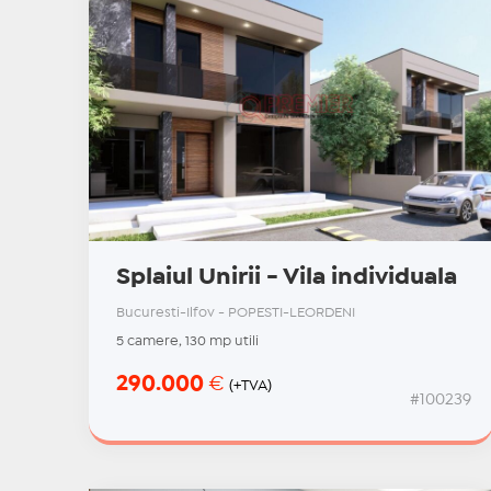
Splaiul Unirii - Vila individuala
Bucuresti-Ilfov - POPESTI-LEORDENI
5 camere, 130 mp utili
290.000
€
(+TVA)
#100239