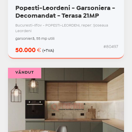
Popesti-Leordeni - Garsoniera -
Decomandat - Terasa 21MP
Bucuresti-Ilfov - POPESTI-LEORDENI, reper: Șoseaua
Leordeni
garsonieră, 55 mp utili
#80497
50.000
€
(+TVA)
VÂNDUT