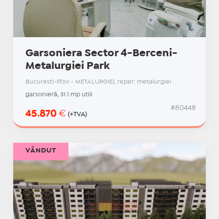
Garsoniera Sector 4-Berceni-
Metalurgiei Park
Bucuresti-Ilfov - METALURGIEI, reper: metalurgiei
garsonieră, 31.1 mp utili
#80448
45.870
€
(+TVA)
VÂNDUT