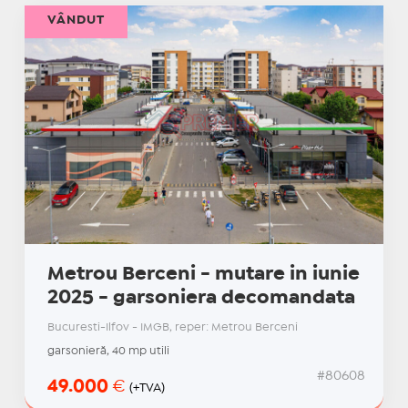
VÂNDUT
Metrou Berceni - mutare in iunie
2025 - garsoniera decomandata
Bucuresti-Ilfov - IMGB, reper: Metrou Berceni
garsonieră, 40 mp utili
#80608
49.000
€
(+TVA)