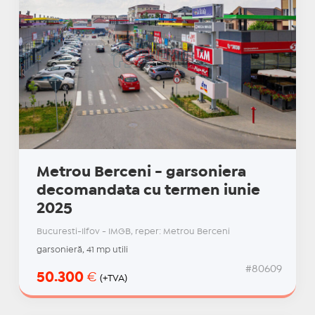
Metrou Berceni - garsoniera
decomandata cu termen iunie
2025
Bucuresti-Ilfov - IMGB, reper: Metrou Berceni
garsonieră, 41 mp utili
#80609
50.300
€
(+TVA)