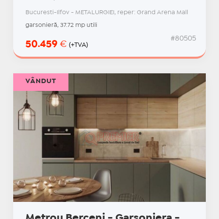
Bucuresti-Ilfov - METALURGIEI, reper: Grand Arena Mall
garsonieră, 37.72 mp utili
#80505
50.459
€
(+TVA)
VÂNDUT
Metrou Berceni - Garsoniera -