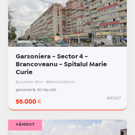
Garsoniera - Sector 4 -
Brancoveanu - Spitalul Marie
Curie
Bucuresti-Ilfov - BRANCOVEANU
garsonieră, 30 mp utili
#80617
55.000
€
VÂNDUT