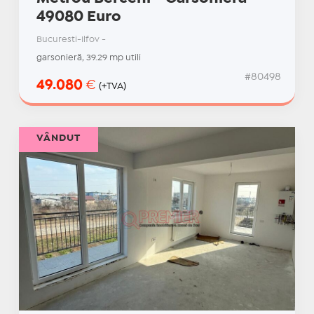
49080 Euro
Bucuresti-Ilfov -
garsonieră, 39.29 mp utili
#80498
49.080
€
(+TVA)
VÂNDUT