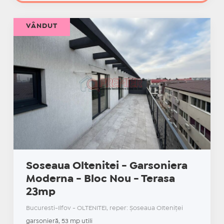
VÂNDUT
Soseaua Oltenitei - Garsoniera
Moderna - Bloc Nou - Terasa
23mp
Bucuresti-Ilfov - OLTENITEI, reper: Șoseaua OIteniței
garsonieră, 53 mp utili