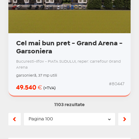
Cel mai bun pret - Grand Arena -
Garsoniera
Bucuresti-Ilfov - PIATA SUDULUI, reper: carrefour Grand
Arena
garsonieră, 37 mp utili
#80447
49.540
€
(+TVA)
1103 rezultate