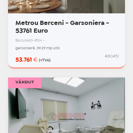
Metrou Berceni - Garsoniera -
53761 Euro
Bucuresti-Ilfov -
garsonieră, 39.29 mp utili
#80451
53.761
€
(+TVA)
VÂNDUT