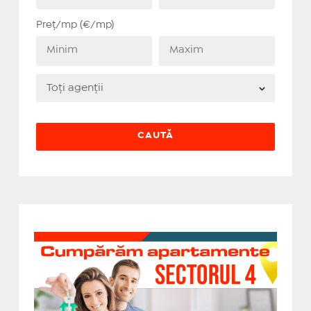
Preț/mp (€/mp)