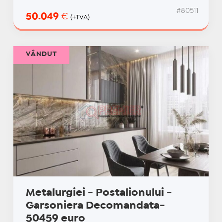
#80511
50.049
€
(+TVA)
VÂNDUT
Metalurgiei - Postalionului -
Garsoniera Decomandata-
50459 euro