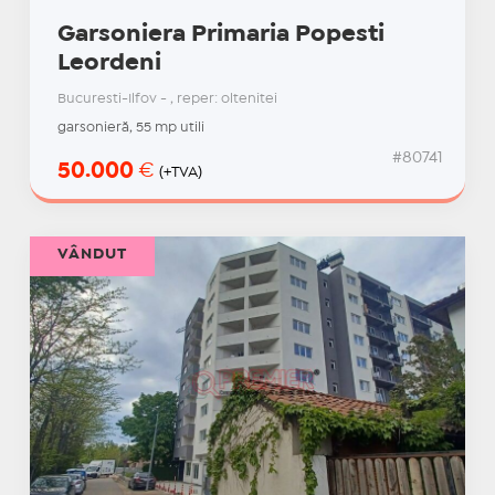
Garsoniera Primaria Popesti
Leordeni
Bucuresti-Ilfov - , reper: oltenitei
garsonieră, 55 mp utili
#80741
50.000
€
(+TVA)
VÂNDUT