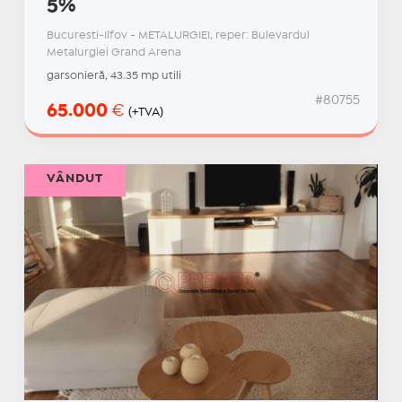
5%
Bucuresti-Ilfov - METALURGIEI, reper: Bulevardul
Metalurgiei Grand Arena
garsonieră, 43.35 mp utili
#80755
65.000
€
(+TVA)
VÂNDUT