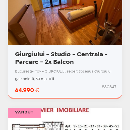
Giurgiului - Studio - Centrala -
Parcare - 2x Balcon
Bucuresti-Ilfov - GIURGIULUI, reper: Soseaua Giurgiului
garsonieră, 50 mp utili
#80847
64.990
€
VÂNDUT