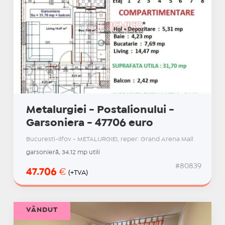
Metalurgiei - Postalionului -
Garsoniera - 47706 euro
Bucuresti-Ilfov - METALURGIEI, reper: Grand Arena Mall
garsonieră, 34.12 mp utili
#80839
47.706
€
(+TVA)
VÂNDUT