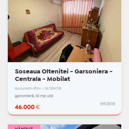
Soseaua Oltenitei - Garsoniera -
Centrala - Mobilat
Bucuresti-Ilfov - OLTENITEI
garsonieră, 32 mp utili
#80838
46.000
€