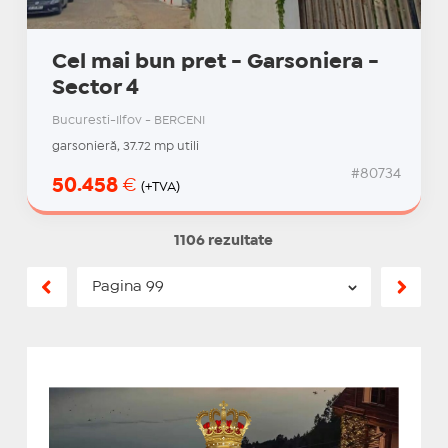
Cel mai bun pret - Garsoniera -
Sector 4
Bucuresti-Ilfov - BERCENI
garsonieră, 37.72 mp utili
#80734
50.458
€
(+TVA)
1106 rezultate