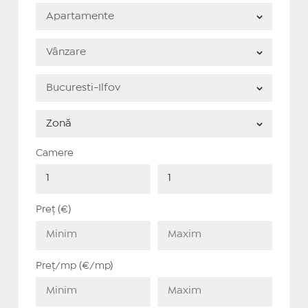
Camere
Preț (€)
Preț/mp (€/mp)