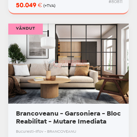
#80811
50.049
€
(+TVA)
VÂNDUT
Brancoveanu - Garsoniera - Bloc
Reabilitat - Mutare Imediata
Bucuresti-Ilfov - BRANCOVEANU