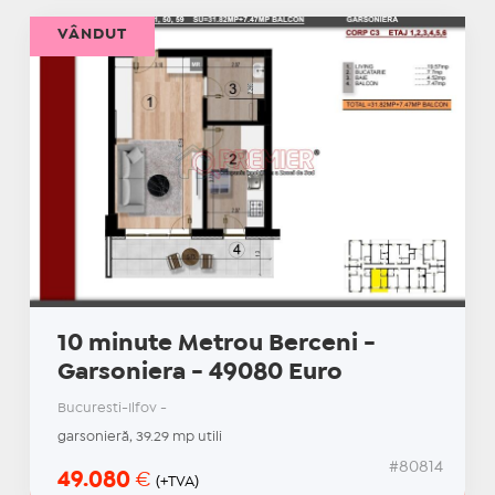
VÂNDUT
10 minute Metrou Berceni -
Garsoniera - 49080 Euro
Bucuresti-Ilfov -
garsonieră, 39.29 mp utili
#80814
49.080
€
(+TVA)