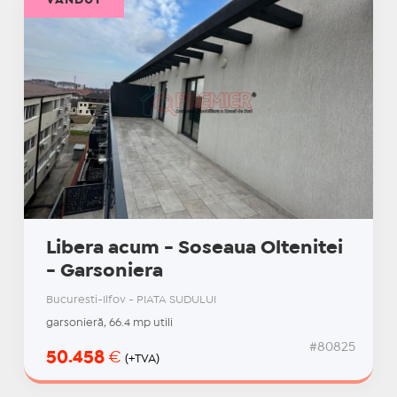
VÂNDUT
Libera acum - Soseaua Oltenitei
- Garsoniera
Bucuresti-Ilfov - PIATA SUDULUI
garsonieră, 66.4 mp utili
#80825
50.458
€
(+TVA)