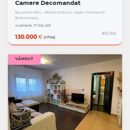
Camere Decomandat
Bucuresti-Ilfov - BRANCOVEANU, reper: Constantin
Brancoveanu
4 camere, 77 mp utili
#82392
130.000
€
(+TVA)
VÂNDUT