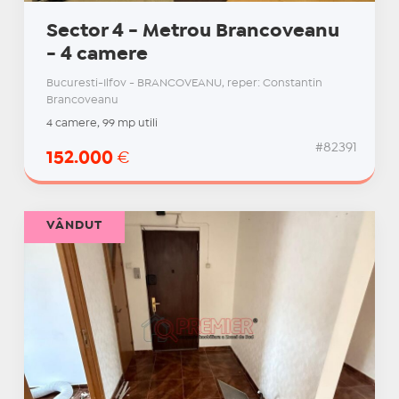
Sector 4 - Metrou Brancoveanu
- 4 camere
Bucuresti-Ilfov - BRANCOVEANU, reper: Constantin
Brancoveanu
4 camere, 99 mp utili
#82391
152.000
€
VÂNDUT