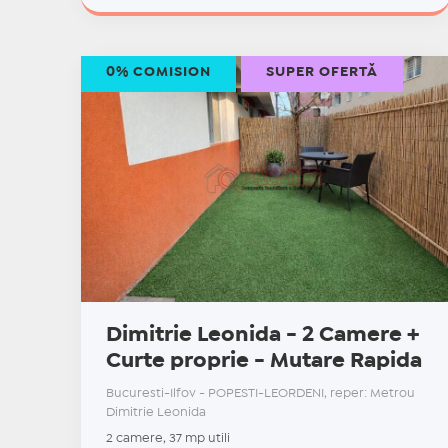
0% COMISION
SUPER OFERTĂ
Dimitrie Leonida - 2 Camere +
Curte proprie - Mutare Rapida
Bucuresti-Ilfov - POPESTI-LEORDENI, reper: Metrou
Dimitrie Leonida
2 camere, 37 mp utili