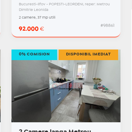
Bucuresti-Ilfov - POPESTI-LEORDENI, reper: Metrou
Dimitrie Leonida
2 camere, 37 mp utili
#98861
92.000
€
0% COMISION
DISPONIBIL IMEDIAT
2 Camere langa Metrou