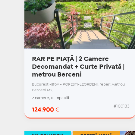
RAR PE PIAȚĂ | 2 Camere
Decomandat + Curte Privată |
metrou Berceni
Bucuresti-Ilfov - POPESTI-LEORDENI, reper: Metrou
Berceni M2,
2 camere, 111 mp utili
#100133
124.900
€