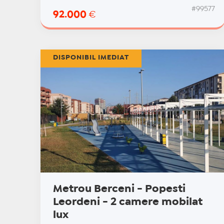
#99577
92.000
€
DISPONIBIL IMEDIAT
Metrou Berceni - Popesti
Leordeni - 2 camere mobilat
lux