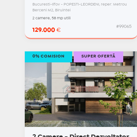
Bucuresti-Ilfov - POPESTI-LEORDENI, reper: Metrou
Berceni M2, Biruintei
2 camere, 58 mp utili
#99065
129.000
€
0% COMISION
SUPER OFERTĂ
2 Camere - Direct Dezvoltator