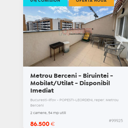
0% COMISION
OFERTĂ NOUĂ
Metrou Berceni - Biruintei -
Mobilat/Utilat - Disponibil
Imediat
Bucuresti-Ilfov - POPESTI-LEORDENI, reper: Metrou
Berceni
2 camere, 54 mp utili
#99925
86.500
€