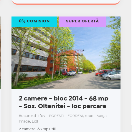
0% COMISION
SUPER OFERTĂ
2 camere - bloc 2014 - 68 mp
- Sos. Oltenitei - loc parcare
Bucuresti-Ilfov - POPESTI-LEORDENI, reper: Mega
Image, Lidl
2 camere, 68 mp utili