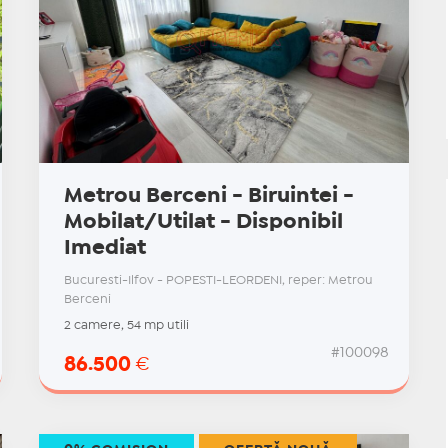
Metrou Berceni - Biruintei -
Mobilat/Utilat - Disponibil
Imediat
Bucuresti-Ilfov - POPESTI-LEORDENI, reper: Metrou
Berceni
2 camere, 54 mp utili
#100098
86.500
€