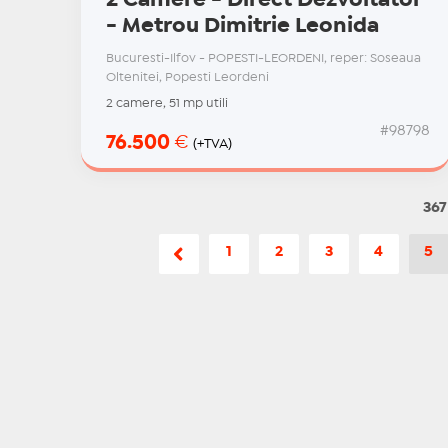
- Metrou Dimitrie Leonida
Bucuresti-Ilfov - POPESTI-LEORDENI, reper: Soseaua
Oltenitei, Popesti Leordeni
2 camere, 51 mp utili
#98798
76.500
€
(+TVA)
367
1
2
3
4
5