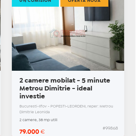
0% COMISION
OFERTĂ NOUĂ
2 camere mobilat - 5 minute
Metrou Dimitrie - ideal
investie
Bucuresti-Ilfov - POPESTI-LEORDENI, reper: Metrou
Dimitrie Leonida
2 camere, 38 mp utili
#99868
79.000
€