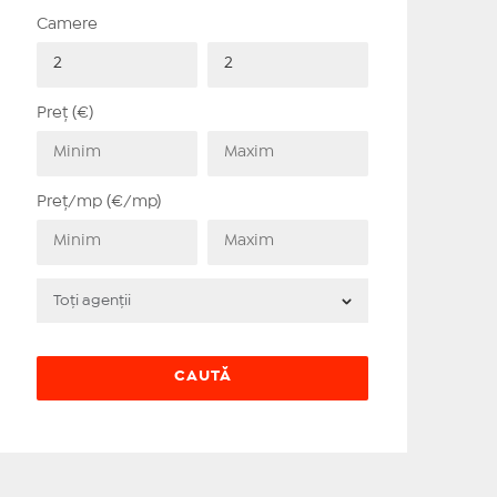
Camere
Preț (€)
Preț/mp (€/mp)