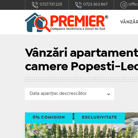
0727.737.225
0723.363.867
offic
VÂNZĂR
Vânzări apartamente
camere Popesti-Le
0% COMISION
EXCLUSIVITATE