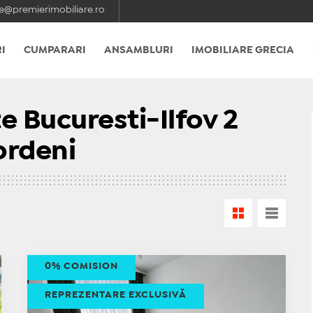
e@premierimobiliare.ro
I
CUMPARARI
ANSAMBLURI
IMOBILIARE GRECIA
 Bucuresti-Ilfov 2
ordeni
0% COMISION
REPREZENTARE EXCLUSIVĂ