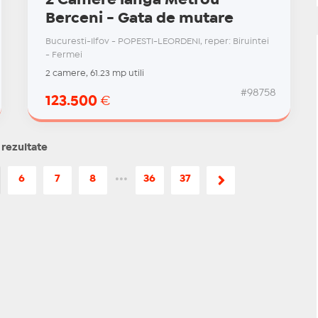
Berceni - Gata de mutare
Bucuresti-Ilfov - POPESTI-LEORDENI, reper: Biruintei
- Fermei
2 camere, 61.23 mp utili
#98758
123.500
€
 rezultate
6
7
8
•••
36
37