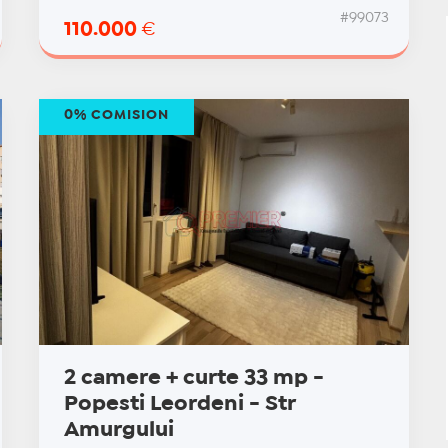
#99073
110.000
€
0% COMISION
2 camere + curte 33 mp -
Popesti Leordeni - Str
Amurgului