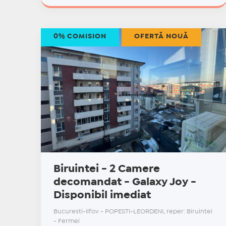
0% COMISION
OFERTĂ NOUĂ
Biruintei - 2 Camere
decomandat - Galaxy Joy -
Disponibil imediat
Bucuresti-Ilfov - POPESTI-LEORDENI, reper: Biruintei
- Fermei