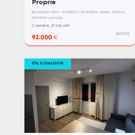
Proprie
Bucuresti-Ilfov - POPESTI-LEORDENI, reper: Metrou
Dimitrie Leonida
2 camere, 37 mp utili
#97518
92.000
€
0% COMISION