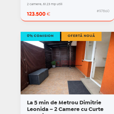
2 camere, 61.23 mp utili
#97860
123.500
€
0% COMISION
OFERTĂ NOUĂ
La 5 min de Metrou Dimitrie
Leonida – 2 Camere cu Curte