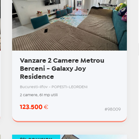
Vanzare 2 Camere Metrou
Berceni - Galaxy Joy
Residence
Bucuresti-Ilfov - POPESTI-LEORDENI
2 camere, 61 mp utili
123.500
€
#98009