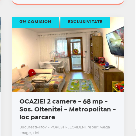
0% COMISION
EXCLUSIVITATE
OCAZIE! 2 camere - 68 mp -
Sos. Oltenitei - Metropolitan -
loc parcare
Bucuresti-Ilfov - POPESTI-LEORDENI, reper: Mega
Image, Lidl