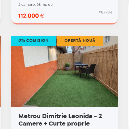
2 camere, 68 mp utili
#97794
112.000
€
0% COMISION
OFERTĂ NOUĂ
Metrou Dimitrie Leonida - 2
Camere + Curte proprie