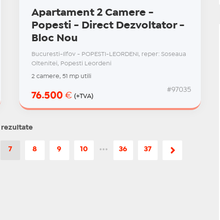
Apartament 2 Camere -
Popesti - Direct Dezvoltator -
Bloc Nou
Bucuresti-Ilfov - POPESTI-LEORDENI, reper: Soseaua
Oltenitei, Popesti Leordeni
2 camere, 51 mp utili
#97035
76.500
€
(+TVA)
 rezultate
7
8
9
10
•••
36
37