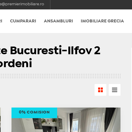
e@premierimobiliare.ro
I
CUMPARARI
ANSAMBLURI
IMOBILIARE GRECIA
 Bucuresti-Ilfov 2
ordeni
0% COMISION