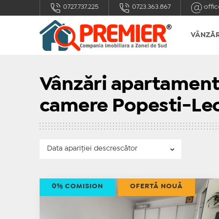
0727.737.225
0723.363.867
offic
VÂNZĂR
Vânzări apartamente
camere Popesti-Le
0% COMISION
OFERTĂ NOUĂ