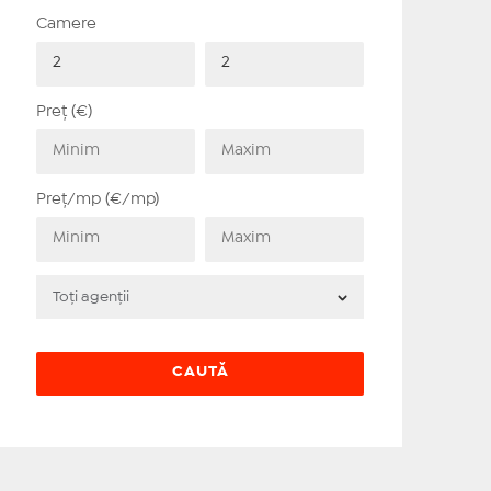
Camere
Preț (€)
Preț/mp (€/mp)