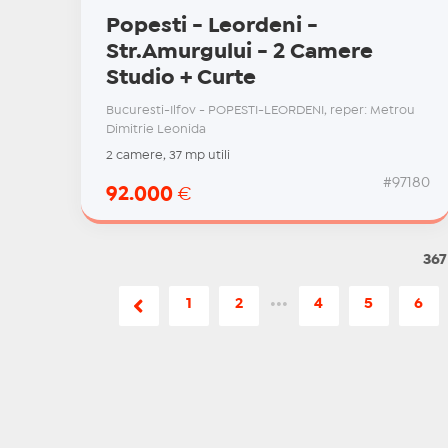
Popesti - Leordeni -
Str.Amurgului - 2 Camere
Studio + Curte
Bucuresti-Ilfov - POPESTI-LEORDENI, reper: Metrou
Dimitrie Leonida
2 camere, 37 mp utili
#97180
92.000
€
367
1
2
•••
4
5
6