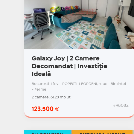
Galaxy Joy | 2 Camere
Decomandat | Investiție
Ideală
Bucuresti-Ilfov - POPESTI-LEORDENI, reper: Biruintei
- Fermei
2 camere, 61.23 mp utili
#98082
123.500
€