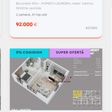
Bucuresti-Ilfov - POPESTI-LEORDENI, reper: Metrou
Dimitrie Leonida
2 camere, 37 mp utili
92.000
€
#97495
0% COMISION
SUPER OFERTĂ