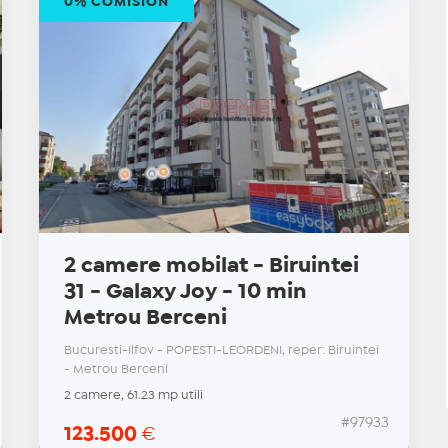
0% COMISION
2 camere mobilat - Biruintei
31 - Galaxy Joy - 10 min
Metrou Berceni
Bucuresti-Ilfov - POPESTI-LEORDENI, reper: Biruintei
- Metrou Berceni
2 camere, 61.23 mp utili
#97933
123.500
€