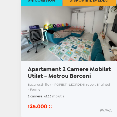
0% COMISION
DISPONIBIL IMEDIAT
Apartament 2 Camere Mobilat
Utilat - Metrou Berceni
Bucuresti-Ilfov - POPESTI-LEORDENI, reper: Biruintei
- Fermei
2 camere, 61.23 mp utili
125.000
€
#97965