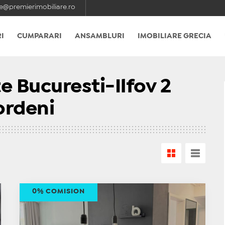
e@premierimobiliare.ro
I
CUMPARARI
ANSAMBLURI
IMOBILIARE GRECIA
 Bucuresti-Ilfov 2
ordeni
0% COMISION