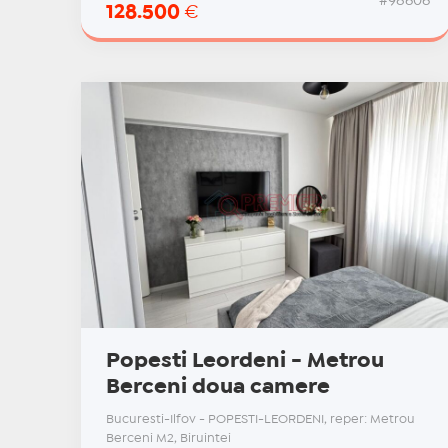
#98606
128.500
€
Popesti Leordeni - Metrou
Berceni doua camere
Bucuresti-Ilfov - POPESTI-LEORDENI, reper: Metrou
Berceni M2, Biruintei