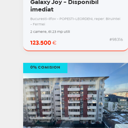
Galaxy Joy - Disponibil
imediat
Bucuresti-Ilfov - POPESTI-LEORDENI, reper: Biruintei
- Fermei
2 camere, 61.23 mp utili
#98316
123.500
€
0% COMISION