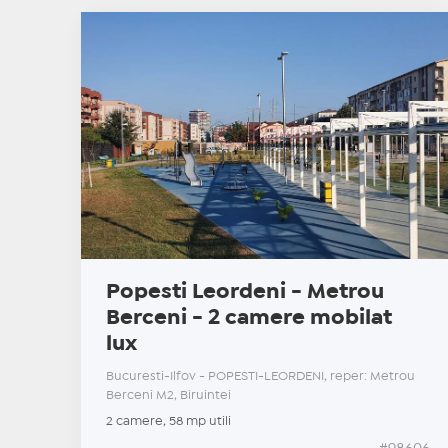
Popesti Leordeni - Metrou
Berceni - 2 camere mobilat
lux
Bucuresti-Ilfov - POPESTI-LEORDENI, reper: Metrou
Berceni M2, Biruintei
2 camere, 58 mp utili