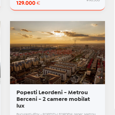
#98508
129.000
€
Popesti Leordeni - Metrou
Berceni - 2 camere mobilat
lux
Bucuresti-Ilfov - POPESTI-LEORDENI, reper: Metrou