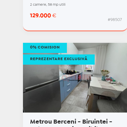
2 camere, 58 mp utili
129.000
€
#98507
0% COMISION
REPREZENTARE EXCLUSIVĂ
Metrou Berceni - Biruintei -