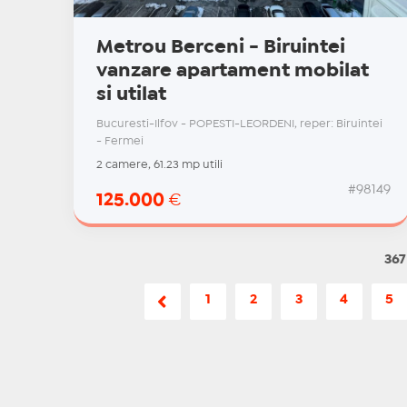
Metrou Berceni - Biruintei
vanzare apartament mobilat
si utilat
Bucuresti-Ilfov - POPESTI-LEORDENI, reper: Biruintei
- Fermei
2 camere, 61.23 mp utili
#98149
125.000
€
367
1
2
3
4
5