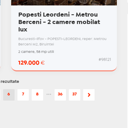
Popesti Leordeni - Metrou
Berceni - 2 camere mobilat
lux
Bucuresti-Ilfov - POPESTI-LEORDENI, reper: Metrou
Berceni M2, Biruintei
2 camere, 58 mp utili
#98121
129.000
€
 rezultate
6
7
8
•••
36
37