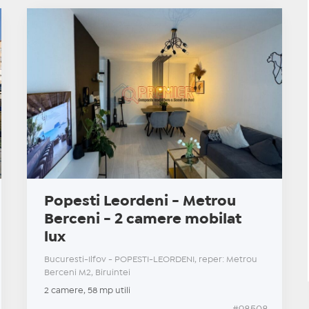
Popesti Leordeni - Metrou
Berceni - 2 camere mobilat
lux
Bucuresti-Ilfov - POPESTI-LEORDENI, reper: Metrou
Berceni M2, Biruintei
2 camere, 58 mp utili