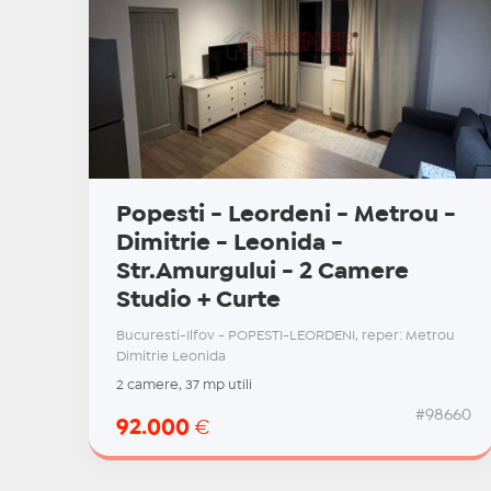
Popesti - Leordeni - Metrou -
Dimitrie - Leonida -
Str.Amurgului - 2 Camere
Studio + Curte
Bucuresti-Ilfov - POPESTI-LEORDENI, reper: Metrou
Dimitrie Leonida
2 camere, 37 mp utili
#98660
92.000
€