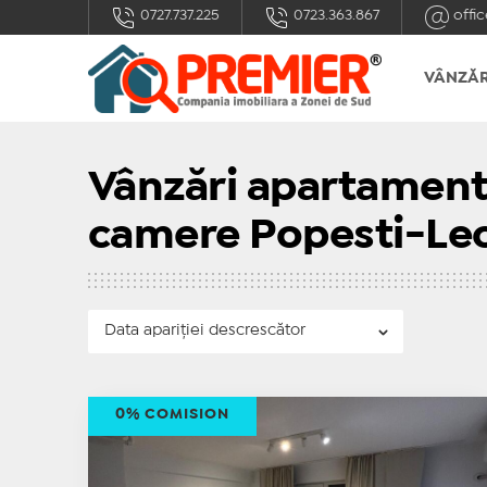
0727.737.225
0723.363.867
offic
VÂNZĂR
Vânzări apartamente
camere Popesti-Le
0% COMISION