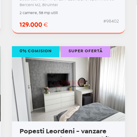
Berceni M2, Biruintei
2 camere, 58 mp utili
#98402
129.000
€
0% COMISION
SUPER OFERTĂ
Popesti Leordeni - vanzare