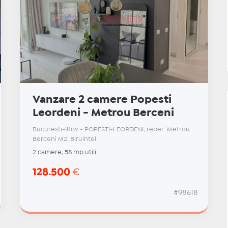
Vanzare 2 camere Popesti
Leordeni - Metrou Berceni
Bucuresti-Ilfov - POPESTI-LEORDENI, reper: Metrou
Berceni M2, Biruintei
2 camere, 58 mp utili
128.500
€
#98618