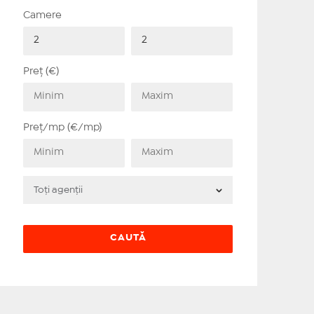
Camere
Preț (€)
Preț/mp (€/mp)