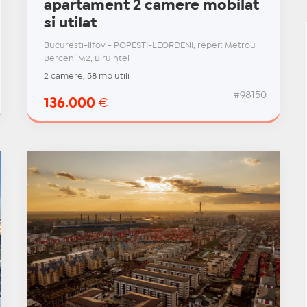
apartament 2 camere mobilat
si utilat
Bucuresti-Ilfov - POPESTI-LEORDENI, reper: Metrou
Berceni M2, Biruintei
2 camere, 58 mp utili
#98150
136.000
€