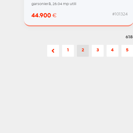
garsonieră, 26.04 mp utili
#101324
44.900
€
618
1
2
3
4
5