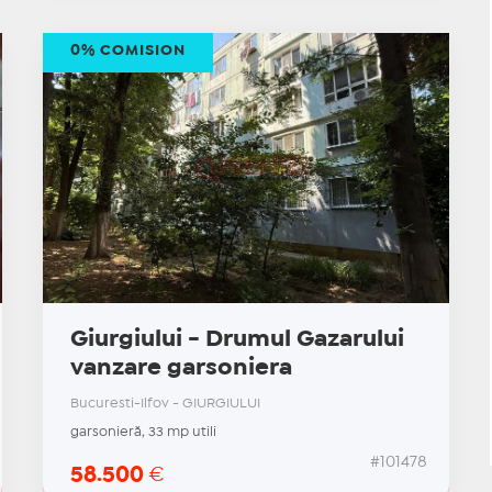
0% COMISION
Giurgiului - Drumul Gazarului
vanzare garsoniera
Bucuresti-Ilfov - GIURGIULUI
garsonieră, 33 mp utili
#101478
58.500
€