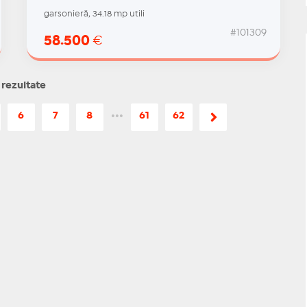
garsonieră, 34.18 mp utili
#101309
58.500
€
 rezultate
6
7
8
•••
61
62