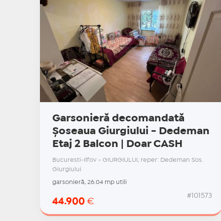
Garsonieră decomandată
Șoseaua Giurgiului - Dedeman
Etaj 2 Balcon | Doar CASH
Bucuresti-Ilfov - GIURGIULUI, reper: Dedeman Sos.
Giurgiului
garsonieră, 26.04 mp utili
#101573
44.900
€