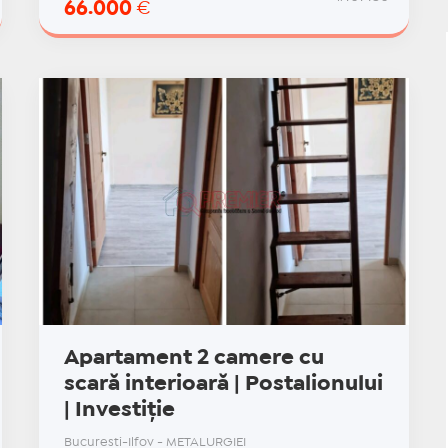
66.000
€
Apartament 2 camere cu
scară interioară | Postalionului
| Investiție
Bucuresti-Ilfov - METALURGIEI