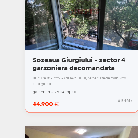
Soseaua Giurgiului - sector 4
garsoniera decomandata
Bucuresti-Ilfov - GIURGIULUI, reper: Dedeman Sos.
Giurgiului
garsonieră, 26.04 mp utili
#101617
44.900
€