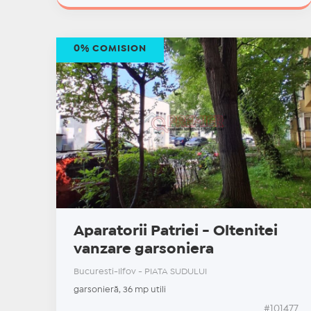
0% COMISION
Aparatorii Patriei - Oltenitei
vanzare garsoniera
Bucuresti-Ilfov - PIATA SUDULUI
garsonieră, 36 mp utili
#101477