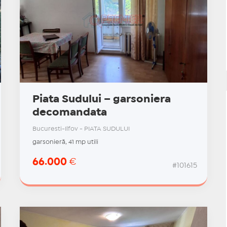
Piata Sudului – garsoniera
decomandata
Bucuresti-Ilfov - PIATA SUDULUI
garsonieră, 41 mp utili
66.000
€
#101615