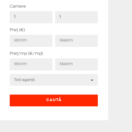
Camere
Preț (€)
Preț/mp (€/mp)