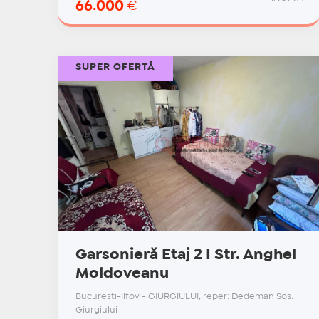
66.000
€
SUPER OFERTĂ
Garsonieră Etaj 2 I Str. Anghel
Moldoveanu
Bucuresti-Ilfov - GIURGIULUI, reper: Dedeman Sos.
Giurgiului