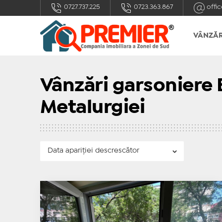
0727.737.225
0723.363.867
offic
VÂNZĂR
Vânzări garsoniere 
Metalurgiei