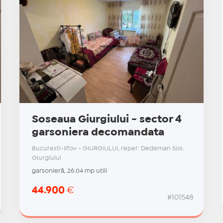
Soseaua Giurgiului - sector 4
garsoniera decomandata
Bucuresti-Ilfov - GIURGIULUI, reper: Dedeman Sos.
Giurgiului
garsonieră, 26.04 mp utili
44.900
€
#101548