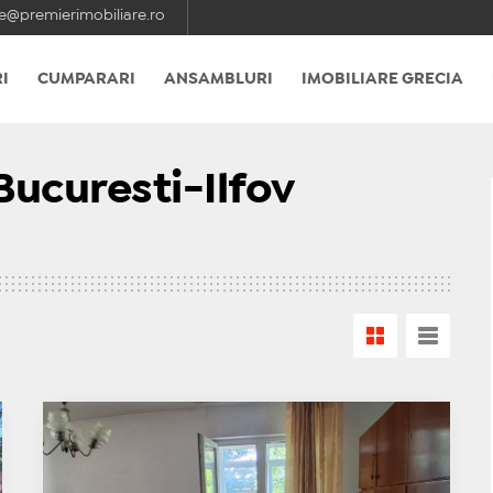
e@premierimobiliare.ro
I
CUMPARARI
ANSAMBLURI
IMOBILIARE GRECIA
Bucuresti-Ilfov