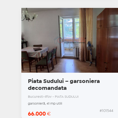
Piata Sudului – garsoniera
decomandata
Bucuresti-Ilfov - PIATA SUDULUI
garsonieră, 41 mp utili
#101544
66.000
€