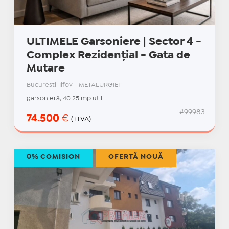
ULTIMELE Garsoniere | Sector 4 -
Complex Rezidențial - Gata de
Mutare
Bucuresti-Ilfov - METALURGIEI
garsonieră, 40.25 mp utili
#99983
74.500
€
(+TVA)
0% COMISION
OFERTĂ NOUĂ