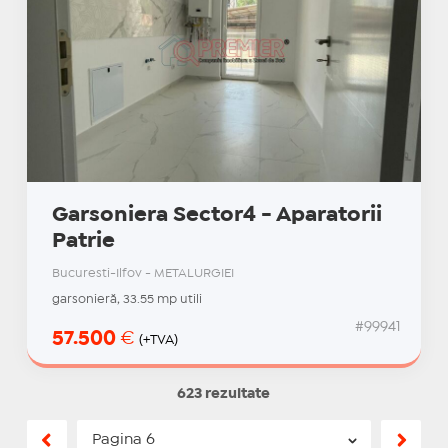
Garsoniera Sector4 - Aparatorii
Patrie
Bucuresti-Ilfov - METALURGIEI
garsonieră, 33.55 mp utili
#99941
57.500
€
(+TVA)
623 rezultate