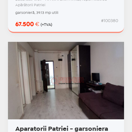
Apărătorii Patriei
garsonieră, 39.13 mp utili
#100380
67.500
€
(+TVA)
Aparatorii Patriei - garsoniera