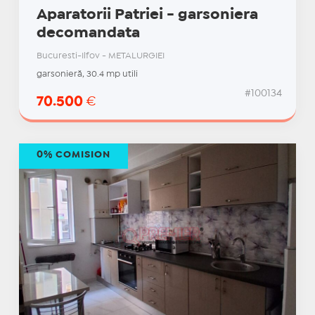
Aparatorii Patriei - garsoniera
decomandata
Bucuresti-Ilfov - METALURGIEI
garsonieră, 30.4 mp utili
#100134
70.500
€
0% COMISION