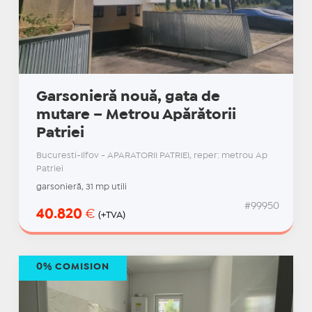
Garsonieră nouă, gata de
mutare – Metrou Apărătorii
Patriei
Bucuresti-Ilfov - APARATORII PATRIEI, reper: metrou Ap
Patriei
garsonieră, 31 mp utili
#99950
40.820
€
(+TVA)
0% COMISION