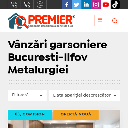
Vânzări garsoniere
Bucuresti-Ilfov
Metalurgiei
Filtrează
0% COMISION
OFERTĂ NOUĂ