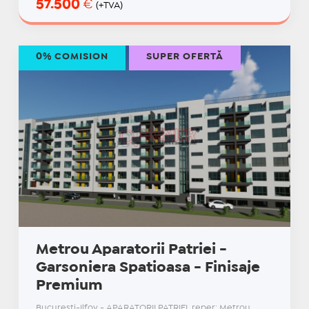
57.500
€
(+TVA)
0% COMISION
SUPER OFERTĂ
Metrou Aparatorii Patriei -
Garsoniera Spatioasa - Finisaje
Premium
Bucuresti-Ilfov - APARATORII PATRIEI, reper: Metrou