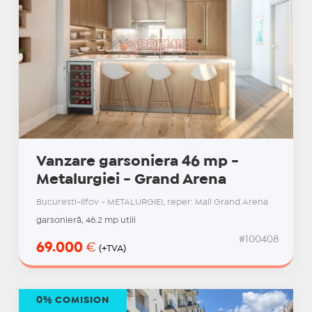
Vanzare garsoniera 46 mp -
Metalurgiei - Grand Arena
Bucuresti-Ilfov - METALURGIEI, reper: Mall Grand Arena
garsonieră, 46.2 mp utili
#100408
69.000
€
(+TVA)
0% COMISION