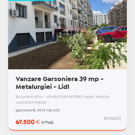
Vanzare Garsoniera 39 mp -
Metalurgiei - Lidl
Bucuresti-Ilfov - APARATORII PATRIEI, reper: Metrou
Aparatorii Patriei
garsonieră, 39.13 mp utili
#100405
67.500
€
(+TVA)