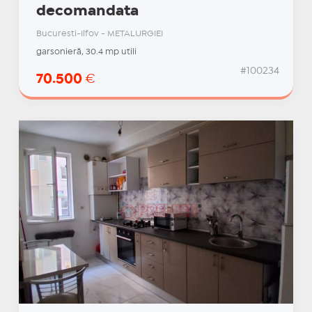
decomandata
Bucuresti-Ilfov - METALURGIEI
garsonieră, 30.4 mp utili
#100234
70.500
€