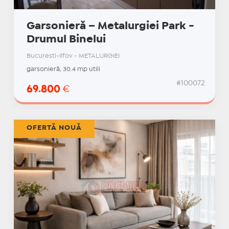
Garsonieră – Metalurgiei Park -
Drumul Binelui
Bucuresti-Ilfov - METALURGIEI
garsonieră, 30.4 mp utili
#100072
69.800
€
OFERTĂ NOUĂ