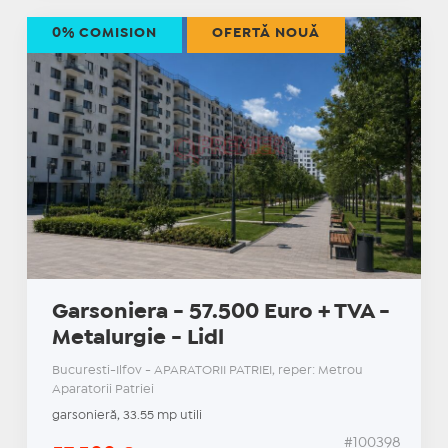
0% COMISION
OFERTĂ NOUĂ
Garsoniera - 57.500 Euro + TVA -
Metalurgie - Lidl
Bucuresti-Ilfov - APARATORII PATRIEI, reper: Metrou
Aparatorii Patriei
garsonieră, 33.55 mp utili
#100398