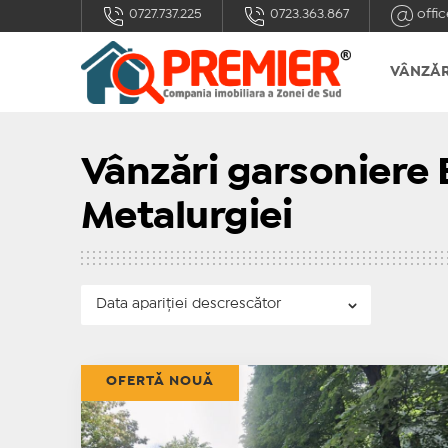
0727.737.225
0723.363.867
offic
VÂNZĂR
Vânzări garsoniere 
Metalurgiei
OFERTĂ NOUĂ