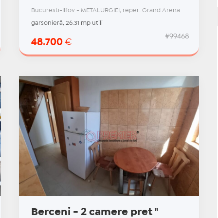
Bucuresti-Ilfov - METALURGIEI, reper: Grand Arena
garsonieră, 26.31 mp utili
#99468
48.700
€
Berceni - 2 camere pret "