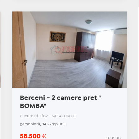
Berceni - 2 camere pret "
BOMBA"
Bucuresti-Ilfov - METALURGIEI
garsonieră, 34.18 mp utili
58.500
€
#99590