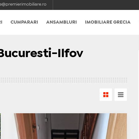
e@premierimobiliare.ro
I
CUMPARARI
ANSAMBLURI
IMOBILIARE GRECIA
Bucuresti-Ilfov