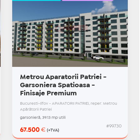
Metrou Aparatorii Patriei -
Garsoniera Spatioasa -
Finisaje Premium
Bucuresti-Ilfov - APARATORII PATRIEI, reper: Metrou
Apărătorii Patriei
garsonieră, 39.13 mp utili
#99730
67.500
€
(+TVA)