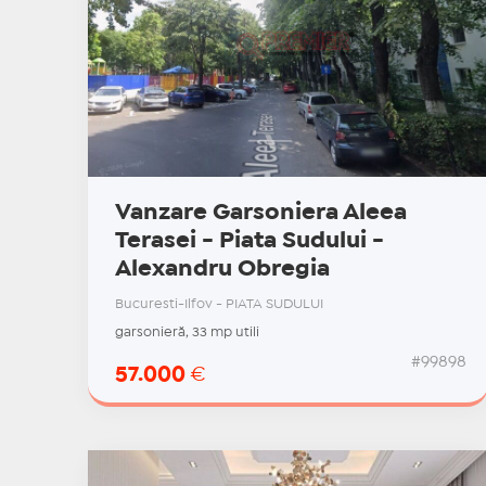
Vanzare Garsoniera Aleea
Terasei - Piata Sudului -
Alexandru Obregia
Bucuresti-Ilfov - PIATA SUDULUI
garsonieră, 33 mp utili
#99898
57.000
€