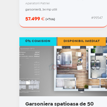
Aparatorii Patriei
garsonieră, 34 mp utili
#99547
57.499
€
(+TVA)
0% COMISION
DISPONIBIL IMEDIAT
Garsoniera spatioasa de 50