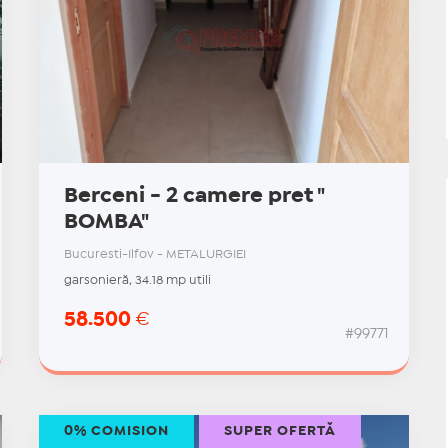
Berceni - 2 camere pret "
BOMBA"
Bucuresti-Ilfov - METALURGIEI
garsonieră, 34.18 mp utili
58.500
€
#99771
0% COMISION
SUPER OFERTĂ