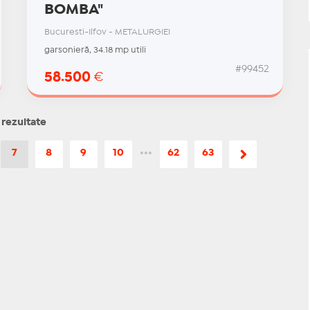
BOMBA"
Bucuresti-Ilfov - METALURGIEI
garsonieră, 34.18 mp utili
#99452
58.500
€
 rezultate
7
8
9
10
•••
62
63