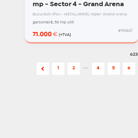
mp - Sector 4 - Grand Arena
Bucuresti-Ilfov - METALURGIEI, reper: Grand Arena
garsonieră, 50 mp utili
#99467
71.000
€
(+TVA)
623
1
2
•••
4
5
6