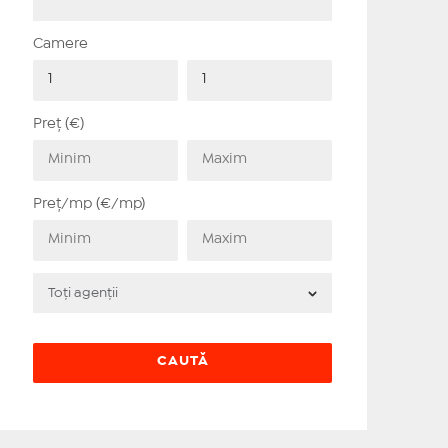
Camere
Preț (€)
Preț/mp (€/mp)