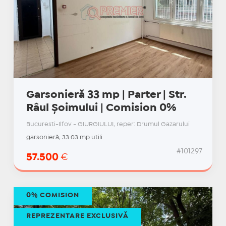
Garsonieră 33 mp | Parter | Str.
Râul Șoimului | Comision 0%
Bucuresti-Ilfov - GIURGIULUI, reper: Drumul Gazarului
garsonieră, 33.03 mp utili
#101297
57.500
€
0% COMISION
REPREZENTARE EXCLUSIVĂ