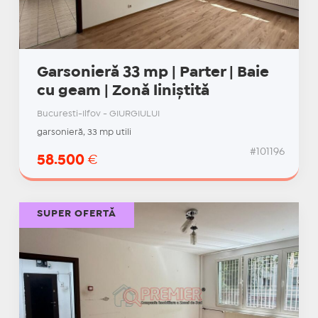
Garsonieră 33 mp | Parter | Baie
cu geam | Zonă liniștită
Bucuresti-Ilfov - GIURGIULUI
garsonieră, 33 mp utili
#101196
58.500
€
SUPER OFERTĂ