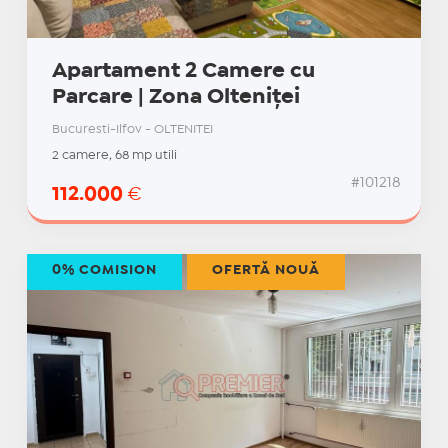
Apartament 2 Camere cu
Parcare | Zona Olteniței
Bucuresti-Ilfov - OLTENITEI
2 camere, 68 mp utili
#101218
112.000
€
0% COMISION
OFERTĂ NOUĂ