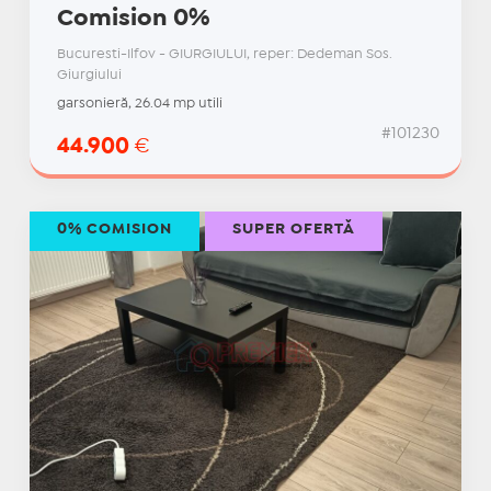
Comision 0%
Bucuresti-Ilfov - GIURGIULUI, reper: Dedeman Sos.
Giurgiului
garsonieră, 26.04 mp utili
#101230
44.900
€
0% COMISION
SUPER OFERTĂ