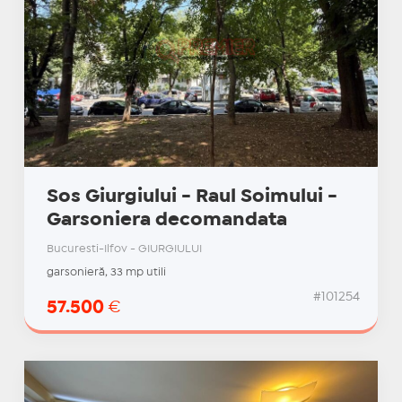
Sos Giurgiului - Raul Soimului -
Garsoniera decomandata
Bucuresti-Ilfov - GIURGIULUI
garsonieră, 33 mp utili
#101254
57.500
€