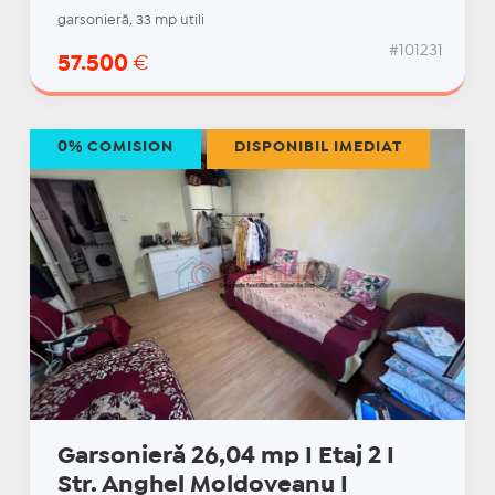
garsonieră, 33 mp utili
#101231
57.500
€
0% COMISION
DISPONIBIL IMEDIAT
Garsonieră 26,04 mp I Etaj 2 I
Str. Anghel Moldoveanu I