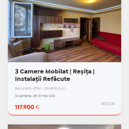
3 Camere Mobilat | Reșița |
Instalații Refăcute
Bucuresti-Ilfov - GIURGIULUI
3 camere, 65.31 mp utili
#101241
117.900
€