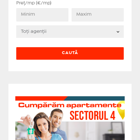
Preț/mp (€/mp)