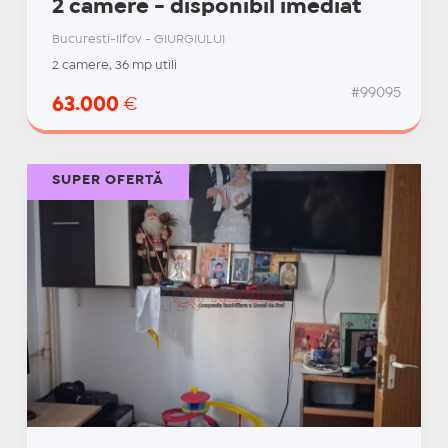
2 camere - disponibil imediat
Bucuresti-Ilfov - GIURGIULUI
2 camere, 36 mp utili
#99095
63.000
€
SUPER OFERTĂ