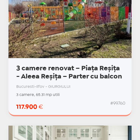
3 camere renovat – Piața Reșița
- Aleea Reșița – Parter cu balcon
Bucuresti-Ilfov - GIURGIULUI
3 camere, 65.31 mp utili
#99760
117.900
€