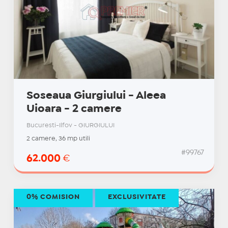
Soseaua Giurgiului - Aleea
Uioara - 2 camere
Bucuresti-Ilfov - GIURGIULUI
2 camere, 36 mp utili
#99767
62.000
€
0% COMISION
EXCLUSIVITATE