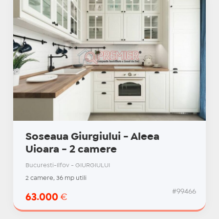
Soseaua Giurgiului - Aleea
Uioara - 2 camere
Bucuresti-Ilfov - GIURGIULUI
2 camere, 36 mp utili
#99466
63.000
€