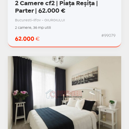
2 Camere cf2 | Piața Reșița |
Parter | 62.000 €
Bucuresti-Ilfov - GIURGIULUI
2 camere, 36 mp utili
#99079
62.000
€