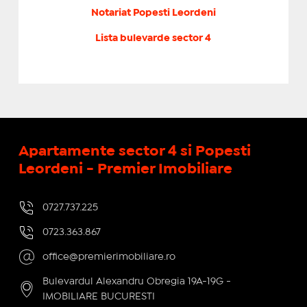
Notariat Popesti Leordeni
Lista bulevarde sector 4
Apartamente sector 4 si Popesti
Leordeni - Premier Imobiliare
0727.737.225
0723.363.867
office@premierimobiliare.ro
Bulevardul Alexandru Obregia 19A-19G -
IMOBILIARE BUCURESTI