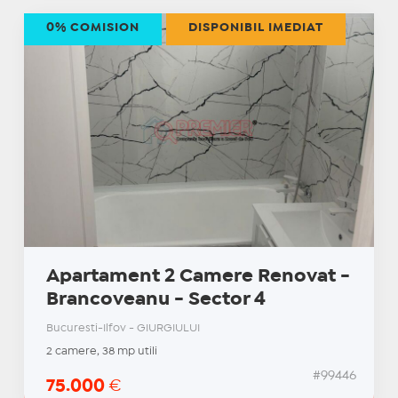
0% COMISION
DISPONIBIL IMEDIAT
Apartament 2 Camere Renovat -
Brancoveanu - Sector 4
Bucuresti-Ilfov - GIURGIULUI
2 camere, 38 mp utili
#99446
75.000
€