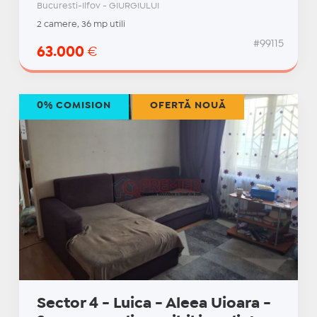
Bucuresti-Ilfov - GIURGIULUI
2 camere, 36 mp utili
#99115
63.000
€
0% COMISION
OFERTĂ NOUĂ
Sector 4 - Luica - Aleea Uioara -