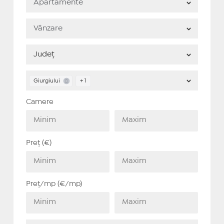
Giurgiului
+ 1
Camere
Preț (€)
Preț/mp (€/mp)