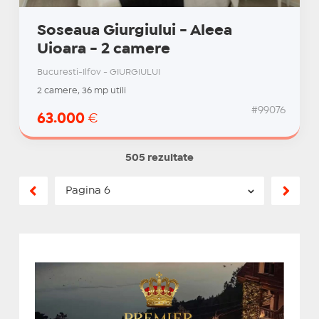
Soseaua Giurgiului - Aleea
Uioara - 2 camere
Bucuresti-Ilfov - GIURGIULUI
2 camere, 36 mp utili
#99076
63.000
€
505 rezultate