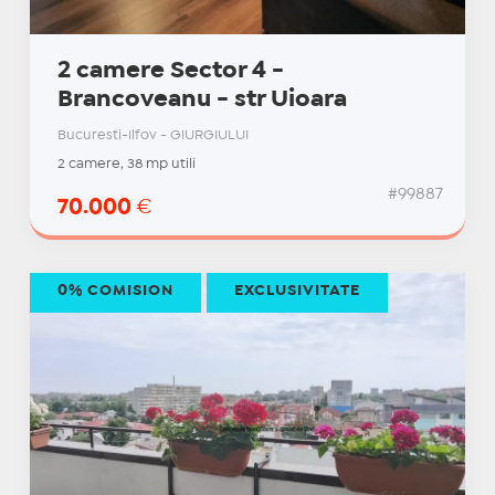
2 camere Sector 4 -
Brancoveanu - str Uioara
Bucuresti-Ilfov - GIURGIULUI
2 camere, 38 mp utili
#99887
70.000
€
0% COMISION
EXCLUSIVITATE