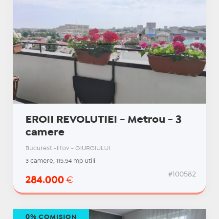
EROII REVOLUTIEI - Metrou - 3
camere
Bucuresti-Ilfov - GIURGIULUI
3 camere, 115.54 mp utili
#100582
284.000
€
0% COMISION