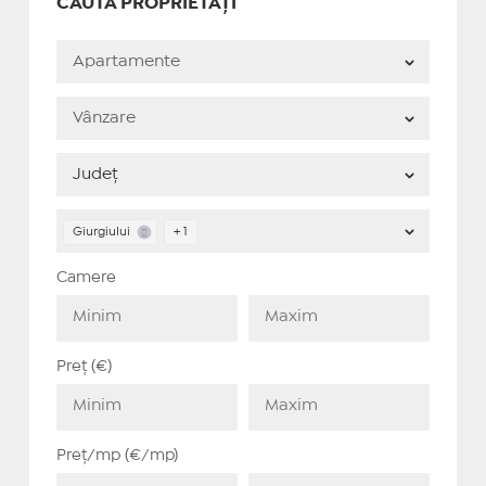
CAUTĂ PROPRIETĂȚI
Giurgiului
+ 1
Camere
Preț (€)
Preț/mp (€/mp)