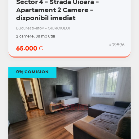
Sector 4 - Strada Uioara -
Apartament 2 Camere -
disponibil imediat
Bucuresti-Ilfov - GIURGIULUI
2 camere, 38 mp utili
#99896
65.000
€
0% COMISION