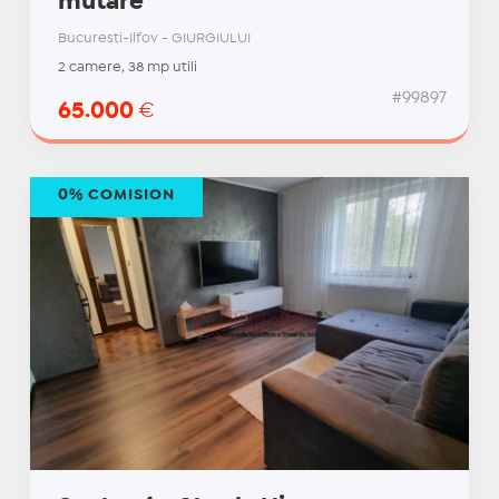
mutare
Bucuresti-Ilfov - GIURGIULUI
2 camere, 38 mp utili
#99897
65.000
€
0% COMISION