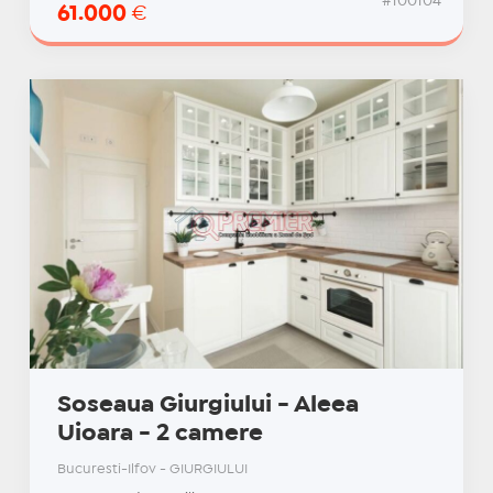
#100104
61.000
€
Soseaua Giurgiului - Aleea
Uioara - 2 camere
Bucuresti-Ilfov - GIURGIULUI