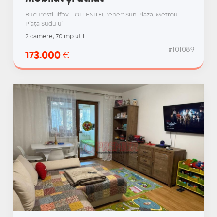
Bucuresti-Ilfov - OLTENITEI, reper: Sun Plaza, Metrou
Piața Sudului
2 camere, 70 mp utili
#101089
173.000
€