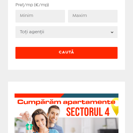
Preț/mp (€/mp)