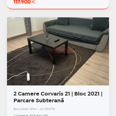
117.900
€
2 Camere Corvaris 21 | Bloc 2021 |
Parcare Subterană
Bucuresti-Ilfov - OLTENITEI
2 camere, 57.8 mp utili