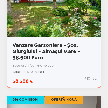
Vanzare Garsoniera - Șos.
Giurgiului - Almașul Mare -
58.500 Euro
Bucuresti-Ilfov - GIURGIULUI
garsonieră, 33 mp utili
#101182
58.500
€
0% COMISION
OFERTĂ NOUĂ