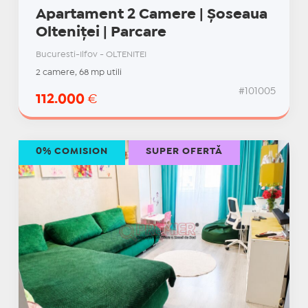
Apartament 2 Camere | Șoseaua
Olteniței | Parcare
Bucuresti-Ilfov - OLTENITEI
2 camere, 68 mp utili
#101005
112.000
€
0% COMISION
SUPER OFERTĂ