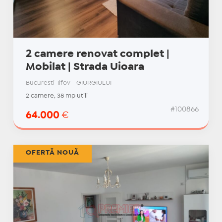
2 camere renovat complet |
Mobilat | Strada Uioara
Bucuresti-Ilfov - GIURGIULUI
2 camere, 38 mp utili
#100866
64.000
€
OFERTĂ NOUĂ