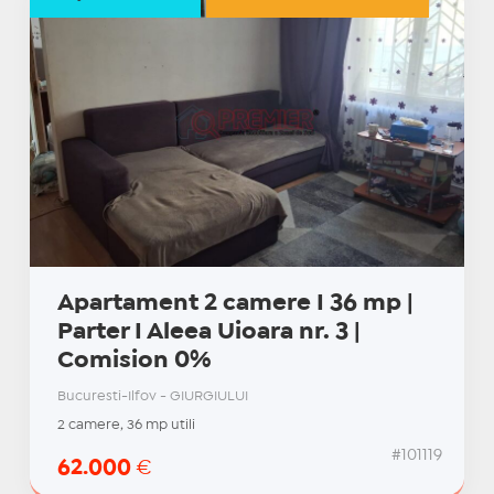
Apartament 2 camere I 36 mp |
Parter I Aleea Uioara nr. 3 |
Comision 0%
Bucuresti-Ilfov - GIURGIULUI
2 camere, 36 mp utili
#101119
62.000
€