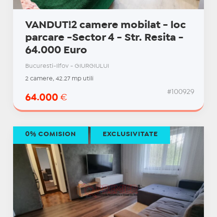
VANDUT!2 camere mobilat - loc
parcare -Sector 4 - Str. Resita -
64.000 Euro
Bucuresti-Ilfov - GIURGIULUI
2 camere, 42.27 mp utili
#100929
64.000
€
0% COMISION
EXCLUSIVITATE