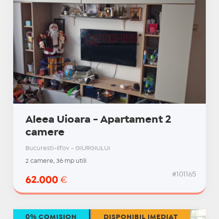
Aleea Uioara - Apartament 2
camere
Bucuresti-Ilfov - GIURGIULUI
2 camere, 36 mp utili
#101165
62.000
€
0% COMISION
DISPONIBIL IMEDIAT