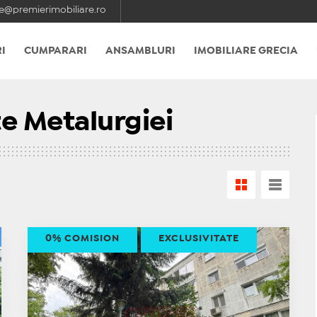
e@premierimobiliare.ro
I
CUMPARARI
ANSAMBLURI
IMOBILIARE GRECIA
e Metalurgiei
0% COMISION
EXCLUSIVITATE