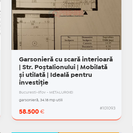
Garsonieră cu scară interioară
| Str. Poștalionului | Mobilată
și utilată | Ideală pentru
investiție
Bucuresti-Ilfov - METALURGIEI
garsonieră, 34.18 mp utili
#101093
58.500
€