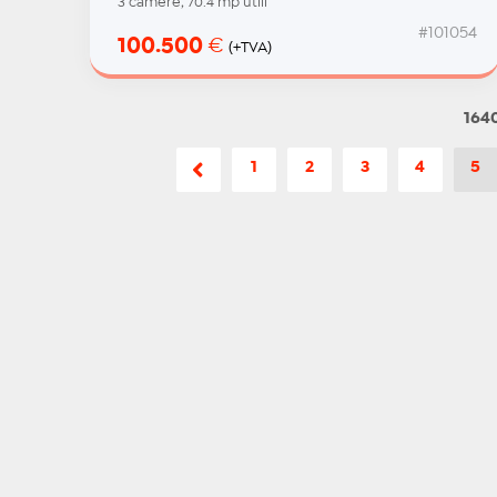
3 camere, 70.4 mp utili
#101054
100.500
€
(+TVA)
1640
1
2
3
4
5