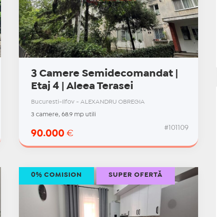
3 Camere Semidecomandat |
Etaj 4 | Aleea Terasei
Bucuresti-Ilfov - ALEXANDRU OBREGIA
3 camere, 68.9 mp utili
#101109
90.000
€
0% COMISION
SUPER OFERTĂ