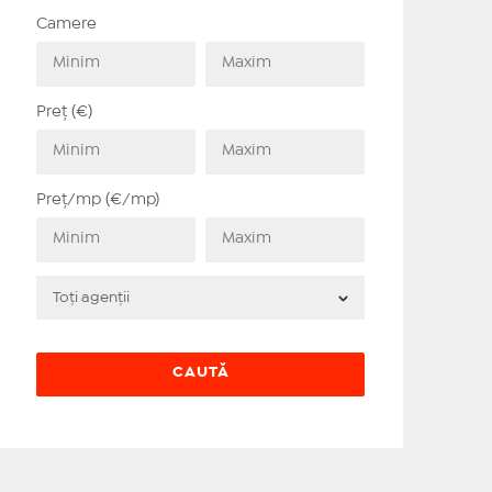
Camere
Preț (€)
Preț/mp (€/mp)