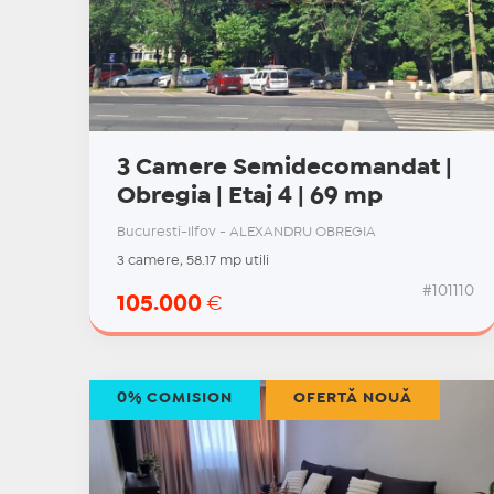
3 Camere Semidecomandat |
Obregia | Etaj 4 | 69 mp
Bucuresti-Ilfov - ALEXANDRU OBREGIA
3 camere, 58.17 mp utili
#101110
105.000
€
0% COMISION
OFERTĂ NOUĂ