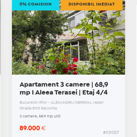
0% COMISION
DISPONIBIL IMEDIAT
Apartament 3 camere | 68,9
mp I Aleea Terasei | Etaj 4/4
Bucuresti-Ilfov - ALEXANDRU OBREGIA, reper:
Strada Emil Racovita
3 camere, 68.9 mp utili
89.000
€
#101057