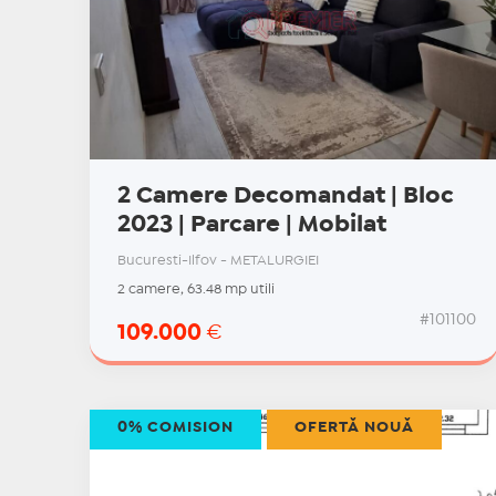
2 Camere Decomandat | Bloc
2023 | Parcare | Mobilat
Bucuresti-Ilfov - METALURGIEI
2 camere, 63.48 mp utili
#101100
109.000
€
0% COMISION
OFERTĂ NOUĂ