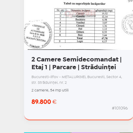
2 Camere Semidecomandat |
Etaj 1 | Parcare | Străduinței
Bucuresti-Ilfov - METALURGIEI, Bucuresti, Sector 4,
str. Străduinţei, nr. 2
2 camere, 54 mp utili
89.800
€
#101096