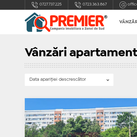
0727.737.225
0723.363.867
offic
VÂNZĂR
Vânzări apartament