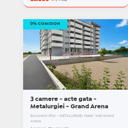
0% COMISION
3 camere - acte gata -
Metalurgiei - Grand Arena
Bucuresti-Ilfov - METALURGIEI, reper: Mall Grand
Arena