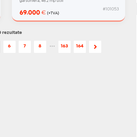
garsonieră, 46.2 mp utili
#101053
69.000
€
(+TVA)
 rezultate
6
7
8
•••
163
164