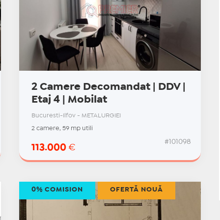
2 Camere Decomandat | DDV |
Etaj 4 | Mobilat
Bucuresti-Ilfov - METALURGIEI
2 camere, 59 mp utili
#101098
113.000
€
0% COMISION
OFERTĂ NOUĂ