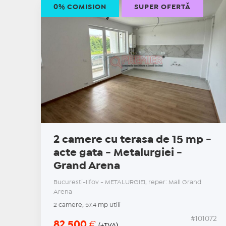
0% COMISION
SUPER OFERTĂ
2 camere cu terasa de 15 mp -
acte gata - Metalurgiei -
Grand Arena
Bucuresti-Ilfov - METALURGIEI, reper: Mall Grand
Arena
2 camere, 57.4 mp utili
#101072
82.500
€
(+TVA)