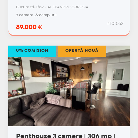
Bucuresti-Ilfov - ALEXANDRU OBREGIA
3 camere, 68.9 mp utili
#101052
89.000
€
0% COMISION
OFERTĂ NOUĂ
Penthouse 3 camere | 306 mp |