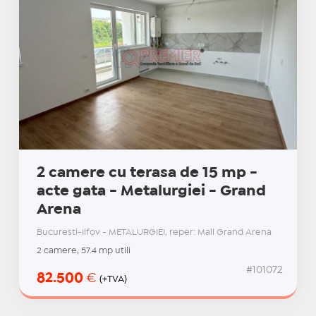
2 camere cu terasa de 15 mp -
acte gata - Metalurgiei - Grand
Arena
Bucuresti-Ilfov - METALURGIEI, reper: Mall Grand Arena
2 camere, 57.4 mp utili
#101072
82.500
€
(+TVA)