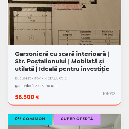
Garsonieră cu scară interioară |
Str. Poștalionului | Mobilată și
utilată | Ideală pentru investiție
Bucuresti-Ilfov - METALURGIEI
garsonieră, 34.18 mp utili
#101093
58.500
€
0% COMISION
SUPER OFERTĂ