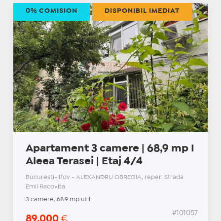
0% COMISION
DISPONIBIL IMEDIAT
Apartament 3 camere | 68,9 mp I
Aleea Terasei | Etaj 4/4
Bucuresti-Ilfov - ALEXANDRU OBREGIA, reper: Strada
Emil Racovita
3 camere, 68.9 mp utili
#101057
89.000
€