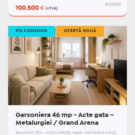
#101054
100.500
€
(+TVA)
0% COMISION
OFERTĂ NOUĂ
Garsoniera 46 mp - Acte gata –
Metalurgiei / Grand Arena
Bucuresti-Ilfov - METALURGIEI, reper: Mall Grand Arena