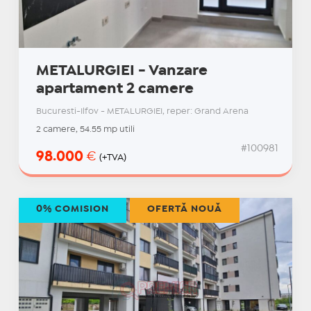
METALURGIEI - Vanzare
apartament 2 camere
Bucuresti-Ilfov - METALURGIEI, reper: Grand Arena
2 camere, 54.55 mp utili
#100981
98.000
€
(+TVA)
0% COMISION
OFERTĂ NOUĂ