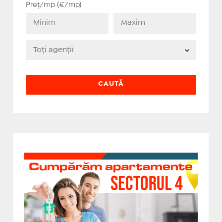
Preț/mp (€/mp)