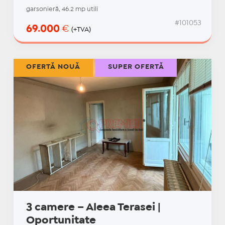
garsonieră, 46.2 mp utili
#101053
69.000
€
(+TVA)
OFERTĂ NOUĂ
SUPER OFERTĂ
3 camere – Aleea Terasei |
Oportunitate