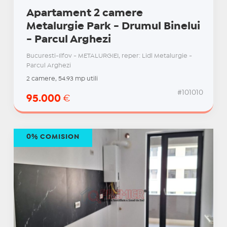
Apartament 2 camere
Metalurgie Park - Drumul Binelui
- Parcul Arghezi
Bucuresti-Ilfov - METALURGIEI, reper: Lidl Metalurgie -
Parcul Arghezi
2 camere, 54.93 mp utili
#101010
95.000
€
0% COMISION