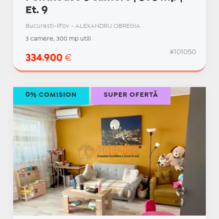
Et. 9
Bucuresti-Ilfov - ALEXANDRU OBREGIA
3 camere, 300 mp utili
#101050
334.900
€
0% COMISION
SUPER OFERTĂ