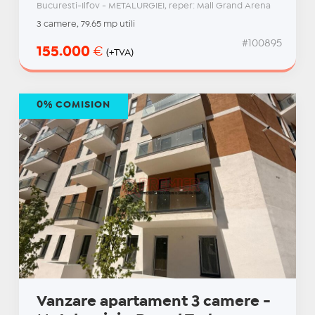
Bucuresti-Ilfov - METALURGIEI, reper: Mall Grand Arena
3 camere, 79.65 mp utili
#100895
155.000
€
(+TVA)
0% COMISION
Vanzare apartament 3 camere -