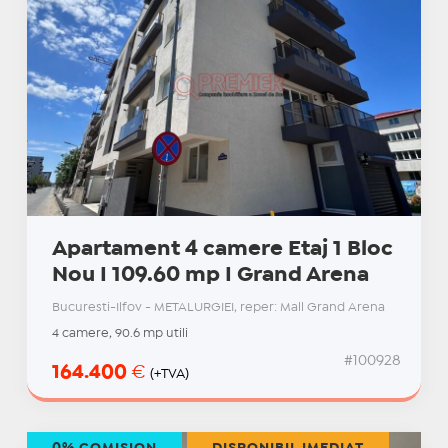
Apartament 4 camere Etaj 1 Bloc
Nou I 109.60 mp I Grand Arena
Bucuresti-Ilfov - METALURGIEI, reper: Mall Grand Arena
4 camere, 90.6 mp utili
#100928
164.400
€
(+TVA)