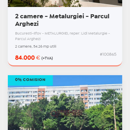
2 camere - Metalurgiei - Parcul
Arghezi
Bucuresti-Ilfov - METALURGIEI, reper: Lidl Metalurgie -
Parcul Arghezi
2 camere, 54.26 mp utili
#100865
84.000
€
(+TVA)
0% COMISION