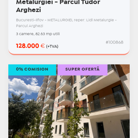
Metalurgiei - Parcul Tudor
Arghezi
Bucuresti-Ilfov - METALURGIEI, reper: Lidl Metalurgie -
Parcul Arghezi
3 camere, 82.63 mp utili
#100868
128.000
€
(+TVA)
0% COMISION
SUPER OFERTĂ