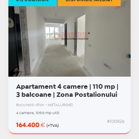
0% COMISION
DISPONIBIL IMEDIAT
Apartament 4 camere | 110 mp |
3 balcoane | Zona Postalionului
Bucuresti-Ilfov - METALURGIEI
4 camere, 109.6 mp utili
#100926
164.400
€
(+TVA)