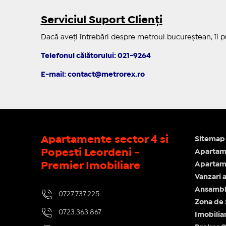
Serviciul Suport Clienți
Dacă aveți întrebări despre metroul bucureștean, îi pu
Telefonul călătorului: 021-9264
E-mail: contact@metrorex.ro
Apartamente sector 4 si
Sitemap 
Popesti Leordeni -
Apartam
Premier Imobiliare
Apartame
Vanzari 
Ansamblu
0727.737.225
Zona de
0723.363.867
Imobilia