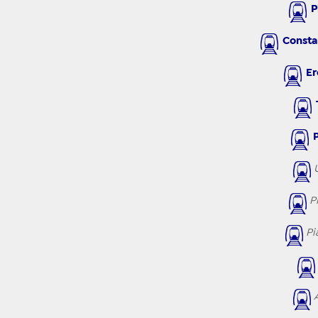
Pi
Consta
Ero
T
P
U
P
Pia
A