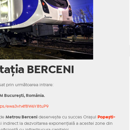
stația BERCENI
sat prin următoarea intrare:
FM
București, România.
maps/ewa3vh4f8W6Y8tuP9
 de
Metrou Berceni
deservește cu succes Orașul
Popești-
 și indirect la dezvoltarea exponențială a acestei zone din