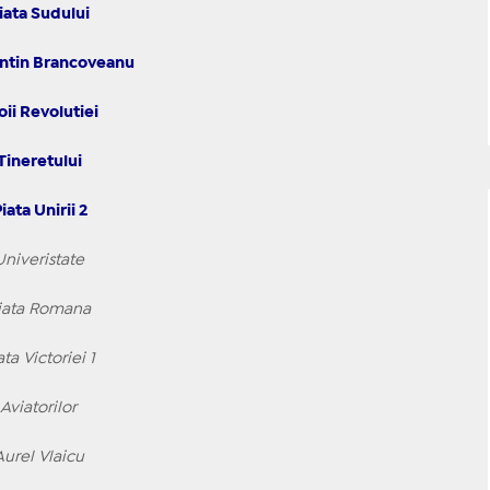
ata Sudului
ntin Brancoveanu
ii Revolutiei
ineretului
iata Unirii 2
niveristate
iata Romana
ta Victoriei 1
Aviatorilor
urel Vlaicu