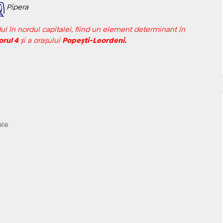
Pipera
dul în nordul capitalei, fiind un element determinant în
orul 4
și a orașului
Popești-Leordeni.
ale