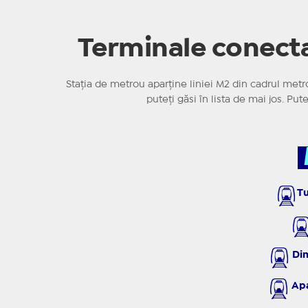
Terminale conecta
Stația de metrou aparține liniei M2 din cadrul metr
puteți găsi în lista de mai jos. Put
Tu
Dim
Apar