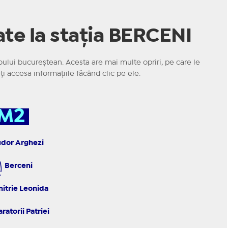
te la stația BERCENI
oului bucureștean. Acesta are mai multe opriri, pe care le
eți accesa informațiile făcând clic pe ele.
M2
dor Arghezi
Berceni
itrie Leonida
atorii Patriei