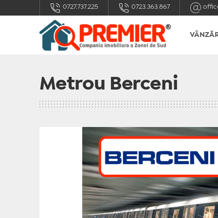
0727.737.225
0723.363.867
offic
VÂNZĂR
Metrou Berceni