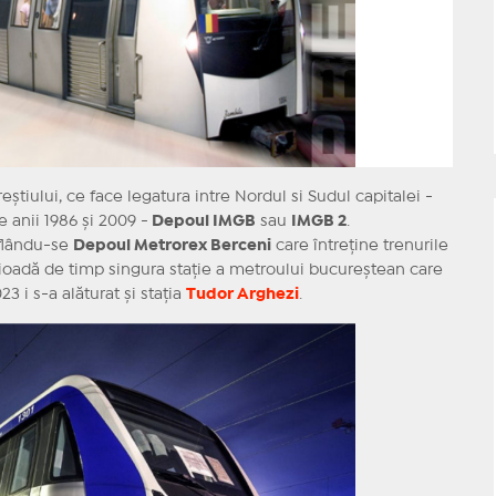
știului, ce face legatura intre Nordul si Sudul capitalei -
 anii 1986 și 2009 -
Depoul IMGB
sau
IMGB 2
.
aflându-se
Depoul Metrorex Berceni
care întreține trenurile
erioadă de timp singura stație a metroului bucureștean care
23 i s-a alăturat și stația
Tudor Arghezi
.