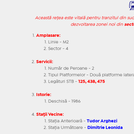
Această rețea este vitală pentru tranzitul din su
dezvoltarea zonei noi din
sect
Amplasare:
Linie - M2
Sector - 4
Servicii:
Număr de Peroane - 2
Tipul Platformelor - Două platforme later
Legături STB -
125, 438, 475
Istorie:
Deschisă - 1986
Stații Vecine:
Stația Anterioară -
Tudor Arghezi
Stația Următoare -
Dimitrie Leonida